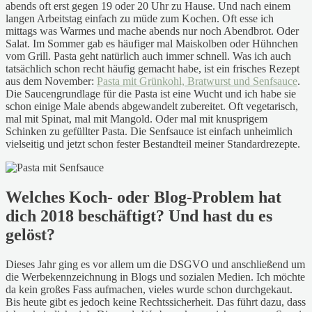
abends oft erst gegen 19 oder 20 Uhr zu Hause. Und nach einem
langen Arbeitstag einfach zu müde zum Kochen. Oft esse ich
mittags was Warmes und mache abends nur noch Abendbrot. Oder
Salat. Im Sommer gab es häufiger mal Maiskolben oder Hühnchen
vom Grill. Pasta geht natürlich auch immer schnell. Was ich auch
tatsächlich schon recht häufig gemacht habe, ist ein frisches Rezept
aus dem November:
Pasta mit Grünkohl, Bratwurst und Senfsauce
.
Die Saucengrundlage für die Pasta ist eine Wucht und ich habe sie
schon einige Male abends abgewandelt zubereitet. Oft vegetarisch,
mal mit Spinat, mal mit Mangold. Oder mal mit knusprigem
Schinken zu gefüllter Pasta. Die Senfsauce ist einfach unheimlich
vielseitig und jetzt schon fester Bestandteil meiner Standardrezepte.
Welches Koch- oder Blog-Problem hat
dich 2018 beschäftigt? Und hast du es
gelöst?
Dieses Jahr ging es vor allem um die DSGVO und anschließend um
die Werbekennzeichnung in Blogs und sozialen Medien. Ich möchte
da kein großes Fass aufmachen, vieles wurde schon durchgekaut.
Bis heute gibt es jedoch keine Rechtssicherheit. Das führt dazu, dass