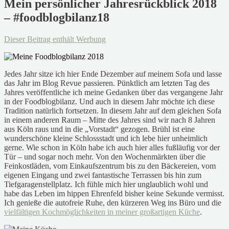
Mein persönlicher Jahresrückblick 2018
– #foodblogbilanz18
Dieser Beitrag enthält Werbung
Jedes Jahr sitze ich hier Ende Dezember auf meinem Sofa und lasse
das Jahr im Blog Revue passieren. Pünktlich am letzten Tag des
Jahres veröffentliche ich meine Gedanken über das vergangene Jahr
in der Foodblogbilanz. Und auch in diesem Jahr möchte ich diese
Tradition natürlich fortsetzen. In diesem Jahr auf dem gleichen Sofa
in einem anderen Raum – Mitte des Jahres sind wir nach 8 Jahren
aus Köln raus und in die „Vorstadt“ gezogen. Brühl ist eine
wunderschöne kleine Schlossstadt und ich lebe hier unheimlich
gerne. Wie schon in Köln habe ich auch hier alles fußläufig vor der
Tür – und sogar noch mehr. Von den Wochenmärkten über die
Feinkostläden, vom Einkaufszentrum bis zu den Bäckereien, vom
eigenen Eingang und zwei fantastische Terrassen bis hin zum
Tiefgaragenstellplatz. Ich fühle mich hier unglaublich wohl und
habe das Leben im hippen Ehrenfeld bisher keine Sekunde vermisst.
Ich genieße die autofreie Ruhe, den kürzeren Weg ins Büro und die
vielfältigen Kochmöglichkeiten in meiner großartigen Küche
.