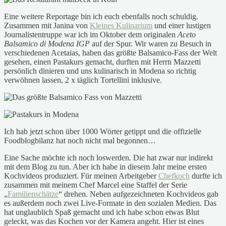
Eine weitere Reportage bin ich euch ebenfalls noch schuldig.
Zusammen mit Janina von
Kleines Kulinarium
und einer lustigen
Journalistentruppe war ich im Oktober dem originalen
Aceto
Balsamico di Modena IGP
auf der Spur. Wir waren zu Besuch in
verschiedenen Acetaias, haben das größte Balsamico-Fass der Welt
gesehen, einen Pastakurs gemacht, durften mit Herrn Mazzetti
persönlich dinieren und uns kulinarisch in Modena so richtig
verwöhnen lassen, 2 x täglich Tortellini inklusive.
Ich hab jetzt schon über 1000 Wörter getippt und die offizielle
Foodblogbilanz hat noch nicht mal begonnen…
Eine Sache möchte ich noch loswerden. Die hat zwar nur indirekt
mit dem Blog zu tun. Aber ich habe in diesem Jahr meine ersten
Kochvideos produziert. Für meinen Arbeitgeber
Chefkoch
durfte ich
zusammen mit meinem Chef Marcel eine Staffel der Serie
„
Familienschätze
“ drehen. Neben aufgezeichneten Kochvideos gab
es außerdem noch zwei Live-Formate in den sozialen Medien. Das
hat unglaublich Spaß gemacht und ich habe schon etwas Blut
geleckt, was das Kochen vor der Kamera angeht. Hier ist eines