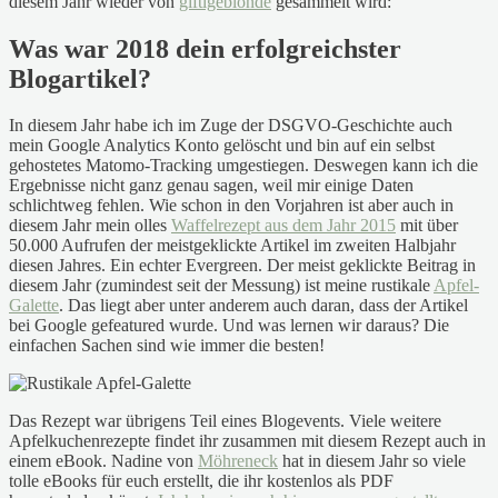
diesem Jahr wieder von
giftigeblonde
gesammelt wird:
Was war 2018 dein erfolgreichster
Blogartikel?
In diesem Jahr habe ich im Zuge der DSGVO-Geschichte auch
mein Google Analytics Konto gelöscht und bin auf ein selbst
gehostetes Matomo-Tracking umgestiegen. Deswegen kann ich die
Ergebnisse nicht ganz genau sagen, weil mir einige Daten
schlichtweg fehlen. Wie schon in den Vorjahren ist aber auch in
diesem Jahr mein olles
Waffelrezept aus dem Jahr 2015
mit über
50.000 Aufrufen der meistgeklickte Artikel im zweiten Halbjahr
diesen Jahres. Ein echter Evergreen. Der meist geklickte Beitrag in
diesem Jahr (zumindest seit der Messung) ist meine rustikale
Apfel-
Galette
. Das liegt aber unter anderem auch daran, dass der Artikel
bei Google gefeatured wurde. Und was lernen wir daraus? Die
einfachen Sachen sind wie immer die besten!
Das Rezept war übrigens Teil eines Blogevents. Viele weitere
Apfelkuchenrezepte findet ihr zusammen mit diesem Rezept auch in
einem eBook. Nadine von
Möhreneck
hat in diesem Jahr so viele
tolle eBooks für euch erstellt, die ihr kostenlos als PDF