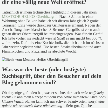
dir eine völlig neue Welt eröffnet?
Tatsächlich ist mein technisches Highlight in diesem Jahr mein
MEATEOR HELIOS Oberhitzegrill
. Nach 8 Jahren in einer
Wohnung ohne Balkon habe ich seit diesem Jahr gleich 2 große
Terrassen. Eine wurde direkt zur Grillterrasse ernannt. Neben der
Anschaffung eines klassischen 3-Brenner-Gasgrills ist eben auch
genau dieser Oberhitzegrill bei mir eingezogen. Was für ein Gerät!
Ich hätte vorher nie gedacht wieviel Spaß es mir macht bei 800 °C
zu brutzeln. Definitiv eine Kochtechnik, die mich auch im nächsten
Jahr weiter begleiten wird! Die besten Steaks überhaupt und auch
Flammkuchen und Pizza sind ne absolute Wucht.
Was war der beste (oder lustigste)
Suchbegriff, über den Besucher auf dein
Blog gekommen sind?
Ob derjenige gefunden hat, was er suchte, der nach
anke waffelteig
suchte? Kann mein Rezept mit dem von Anke mithalten? Auch
body
kitchen franzbrötchen
kann ich nur schwer beantworten, sorry!
eine
quiche wie schmeckt diese nächsten tag
– Sehr gut, Quiche