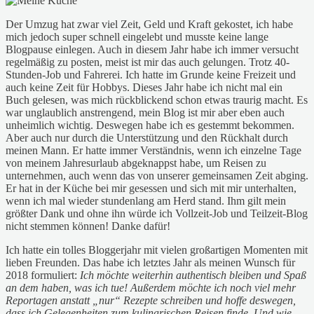
Der Umzug hat zwar viel Zeit, Geld und Kraft gekostet, ich habe
mich jedoch super schnell eingelebt und musste keine lange
Blogpause einlegen. Auch in diesem Jahr habe ich immer versucht
regelmäßig zu posten, meist ist mir das auch gelungen. Trotz 40-
Stunden-Job und Fahrerei. Ich hatte im Grunde keine Freizeit und
auch keine Zeit für Hobbys. Dieses Jahr habe ich nicht mal ein
Buch gelesen, was mich rückblickend schon etwas traurig macht. Es
war unglaublich anstrengend, mein Blog ist mir aber eben auch
unheimlich wichtig. Deswegen habe ich es gestemmt bekommen.
Aber auch nur durch die Unterstützung und den Rückhalt durch
meinen Mann. Er hatte immer Verständnis, wenn ich einzelne Tage
von meinem Jahresurlaub abgeknappst habe, um Reisen zu
unternehmen, auch wenn das von unserer gemeinsamen Zeit abging.
Er hat in der Küche bei mir gesessen und sich mit mir unterhalten,
wenn ich mal wieder stundenlang am Herd stand. Ihm gilt mein
größter Dank und ohne ihn würde ich Vollzeit-Job und Teilzeit-Blog
nicht stemmen können! Danke dafür!
Ich hatte ein tolles Bloggerjahr mit vielen großartigen Momenten mit
lieben Freunden. Das habe ich letztes Jahr als meinen Wunsch für
2018 formuliert:
Ich möchte weiterhin authentisch bleiben und Spaß
an dem haben, was ich tue! Außerdem möchte ich noch viel mehr
Reportagen anstatt „nur“ Rezepte schreiben und hoffe deswegen,
dass ich Gelegenheiten zum kulinarischen Reisen finde. Und wie