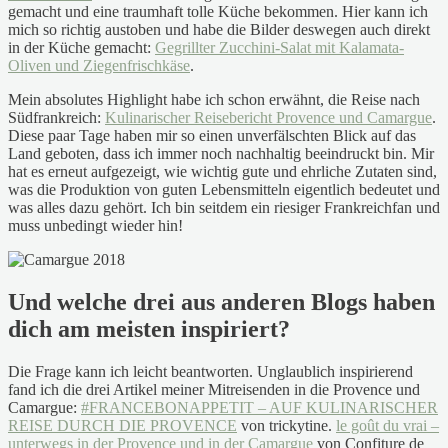
gemacht und eine traumhaft tolle Küche bekommen. Hier kann ich
mich so richtig austoben und habe die Bilder deswegen auch direkt
in der Küche gemacht:
Gegrillter Zucchini-Salat mit Kalamata-
Oliven und Ziegenfrischkäse
.
Mein absolutes Highlight habe ich schon erwähnt, die Reise nach
Südfrankreich:
Kulinarischer Reisebericht Provence und Camargue
.
Diese paar Tage haben mir so einen unverfälschten Blick auf das
Land geboten, dass ich immer noch nachhaltig beeindruckt bin. Mir
hat es erneut aufgezeigt, wie wichtig gute und ehrliche Zutaten sind,
was die Produktion von guten Lebensmitteln eigentlich bedeutet und
was alles dazu gehört. Ich bin seitdem ein riesiger Frankreichfan und
muss unbedingt wieder hin!
Und welche drei aus anderen Blogs haben
dich am meisten inspiriert?
Die Frage kann ich leicht beantworten. Unglaublich inspirierend
fand ich die drei Artikel meiner Mitreisenden in die Provence und
Camargue:
#FRANCEBONAPPETIT – AUF KULINARISCHER
REISE DURCH DIE PROVENCE
von trickytine.
le goût du vrai –
unterwegs in der Provence und in der Camargue
von Confiture de