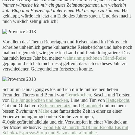
immer wünsche ich mir ein gutes Zeitmanagement, um weiterhin
Job, Blog und Freizeit gut unter einen Hut bringen zu können.
Hat
geklappt, würde ich jetzt am Ende des Jahres sagen. Und das macht
mich wirklich sehr glücklich!
Vor allem das Thema Reportagen und Reisen stand im Fokus. Ich
schreibe unheimlich gerne kulinarische Reiseberichte und habe noch
mal mehr gemerkt, wie gerne ich Land und Leute fotografiere. Das
hat mich letztes Jahr bei meiner
wahnsinnig schönen Irland-Reise
geprägt und ich hab mich riesig gefreut, dass ich es dieses Jahr zu
verschiedenen Gelegenheiten fortsetzen konnte.
Schon im Januar ging es los und ich durfte mit meinen lieben
Freunden Theres und Benni von
Gernekochen
, Sascha und Torsten
von
Die Jungs kochen und backen
, Line und Tim von
Hattgekocht
,
Cat und Onkel von
Schlemmerkatze
und
Brauonkel
und meinem
besten
Zweitmann
Malte
eine fantastische Zeit in einer zu einer
Ferienwohnung umgebauten Kirche verbringen,
#10gängefüreinhalleluja und ein Versumpfen in einer Vinothek an
der Mosel inklusive:
Food.Blog.Church 2018 und Ricotta-Eis mit
Schoko-Espresso-Sirup und Salzmandel-Crumble
.