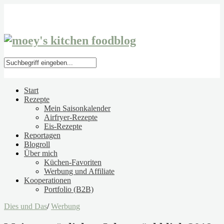
Start
Rezepte
Mein Saisonkalender
Airfryer-Rezepte
Eis-Rezepte
Reportagen
Blogroll
Über mich
Küchen-Favoriten
Werbung und Affiliate
Kooperationen
Portfolio (B2B)
Dies und Das
/
Werbung