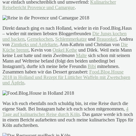
war einfach unbeschreiblich und umwerfend:
Kulinarischer
Reisebericht Provence und Camargue
.
Direkt danach ging es nach Holland, wieder in ein Food.Blog.Haus
– wieder mit meinen liebsten Bloggerfreunden
Die Jungs kochen
und backen
,
Gernekochen
,
Schlemmerkatze
und
Brauonkel
, Andrea
von
Zimtkeks und Apfeltarte
, Ann-Kathrin und Christian von
Die
Küche brennt
, Kevin von
Onkel Kethe
und Dilek. Weil mein Mann
keine Lust hatte und mein
Zweitmann
Malte
sich schon mit seinem
Mann auf Weltreise befand (folgt den beiden unbedingt bei
Instagram!), durfte ich meine liebe Freundin
Bibi
mitnehmen.
Zusammen haben wir das Dessert gezaubert:
Food.Blog.House
2018 in Holland und Rezept für Lütticher Waffeln mit Zwetschgen
und Äpfeln
.
Was ich euch ebenfalls noch schuldig bin, ist eine Reise durch die
eigene Stadt. Bei Instagram habe ich euch schon mitgenommen,
4
Tage auf kulinarischer Reise durch Köln
. Das ganze werde ich noch
in einem Bericht aufarbeiten und euch meine kulinarischen Tipps für
Köln aufschreiben.