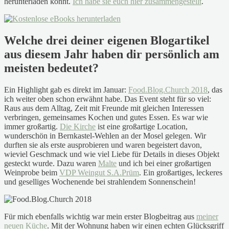
herunterladen könnt.
Ich habe sie euch hier zusammengestellt
.
Welche drei deiner eigenen Blogartikel
aus diesem Jahr haben dir persönlich am
meisten bedeutet?
Ein Highlight gab es direkt im Januar:
Food.Blog.Church 2018
, das
ich weiter oben schon erwähnt habe. Das Event steht für so viel:
Raus aus dem Alltag, Zeit mit Freunde mit gleichen Interessen
verbringen, gemeinsames Kochen und gutes Essen. Es war wie
immer großartig.
Die Kirche
ist eine großartige Location,
wunderschön in Bernkastel-Wehlen an der Mosel gelegen. Wir
durften sie als erste ausprobieren und waren begeistert davon,
wieviel Geschmack und wie viel Liebe für Details in dieses Objekt
gesteckt wurde. Dazu waren
Malte
und ich bei einer großartigen
Weinprobe beim
VDP Weingut S.A.Prüm
. Ein großartiges, leckeres
und geselliges Wochenende bei strahlendem Sonnenschein!
Für mich ebenfalls wichtig war mein erster Blogbeitrag aus
meiner
neuen Küche
. Mit der Wohnung haben wir einen echten Glücksgriff