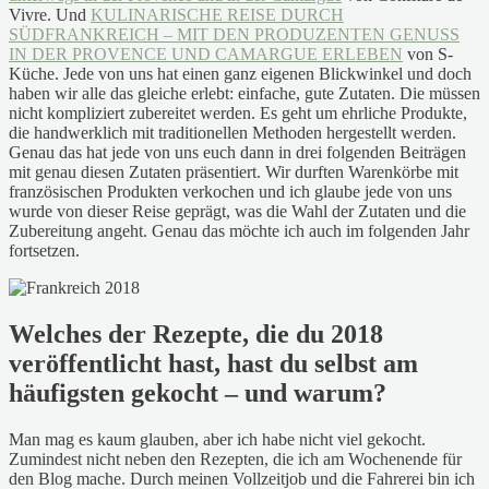
Vivre. Und
KULINARISCHE REISE DURCH
SÜDFRANKREICH – MIT DEN PRODUZENTEN GENUSS
IN DER PROVENCE UND CAMARGUE ERLEBEN
von S-
Küche. Jede von uns hat einen ganz eigenen Blickwinkel und doch
haben wir alle das gleiche erlebt: einfache, gute Zutaten. Die müssen
nicht kompliziert zubereitet werden. Es geht um ehrliche Produkte,
die handwerklich mit traditionellen Methoden hergestellt werden.
Genau das hat jede von uns euch dann in drei folgenden Beiträgen
mit genau diesen Zutaten präsentiert. Wir durften Warenkörbe mit
französischen Produkten verkochen und ich glaube jede von uns
wurde von dieser Reise geprägt, was die Wahl der Zutaten und die
Zubereitung angeht. Genau das möchte ich auch im folgenden Jahr
fortsetzen.
Welches der Rezepte, die du 2018
veröffentlicht hast, hast du selbst am
häufigsten gekocht – und warum?
Man mag es kaum glauben, aber ich habe nicht viel gekocht.
Zumindest nicht neben den Rezepten, die ich am Wochenende für
den Blog mache. Durch meinen Vollzeitjob und die Fahrerei bin ich