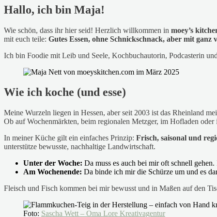
Hallo, ich bin Maja!
Wie schön, dass ihr hier seid! Herzlich willkommen in
moey’s kitche
mit euch teile:
Gutes Essen, ohne Schnickschnack, aber mit ganz 
Ich bin Foodie mit Leib und Seele, Kochbuchautorin, Podcasterin un
Wie ich koche (und esse)
Meine Wurzeln liegen in Hessen, aber seit 2003 ist das Rheinland me
Ob auf Wochenmärkten, beim regionalen Metzger, im Hofladen oder im 
In meiner Küche gilt ein einfaches Prinzip:
Frisch, saisonal und regi
unterstütze bewusste, nachhaltige Landwirtschaft.
Unter der Woche:
Da muss es auch bei mir oft schnell gehen. 
Am Wochenende:
Da binde ich mir die Schürze um und es da
Fleisch und Fisch kommen bei mir bewusst und in Maßen auf den Tisch
Foto:
Sascha Wett – Oma Lore Kreativagentur