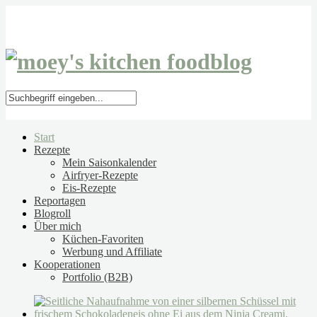
Start
Rezepte
Mein Saisonkalender
Airfryer-Rezepte
Eis-Rezepte
Reportagen
Blogroll
Über mich
Küchen-Favoriten
Werbung und Affiliate
Kooperationen
Portfolio (B2B)