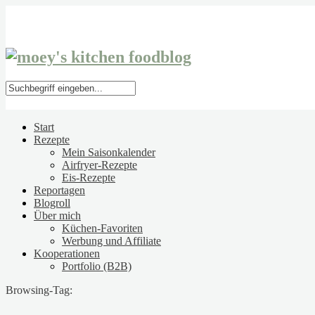
Start
Rezepte
Mein Saisonkalender
Airfryer-Rezepte
Eis-Rezepte
Reportagen
Blogroll
Über mich
Küchen-Favoriten
Werbung und Affiliate
Kooperationen
Portfolio (B2B)
Browsing-Tag: