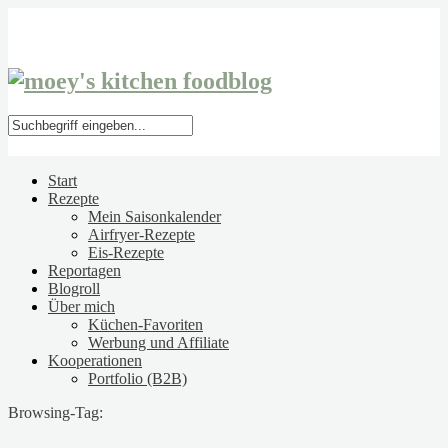
Start
Rezepte
Mein Saisonkalender
Airfryer-Rezepte
Eis-Rezepte
Reportagen
Blogroll
Über mich
Küchen-Favoriten
Werbung und Affiliate
Kooperationen
Portfolio (B2B)
Browsing-Tag: