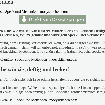
tenden
Direkt zum Rezept springen
nterküche, wie wir ihn von unserer Mutter oder Oma kennen: Deft
n Tellerlinsen, Wurzelgemüse und würzigem Speck.
Hier verrate ic
und, dem Frühling, versteckst: Ich weiß, dass du da irgendwo bist! Und
nfach danach – dann will ich unbedingt, unbedingt,
unbedingt
was richt
nd knackigen Mettenden. Und schön salzig-würzigem Räucherspeck. Als
he würzig, deftig und lecker!
. Für mich nicht! Ich liebe solche herzhaften Suppen, die so richtig
Linseneintopf. Wobei – ist das jetzt eigentlich eine Linsensuppe ode
mit etwas Einlage noch cremig püriert, sondern eigentlich ziemlich sämi