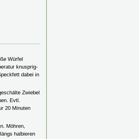
oße Würfel
peratur knusprig-
peckfett dabei in
eschälte Zwiebel
en. Evtl.
ur 20 Minuten
en. Möhren,
längs halbieren