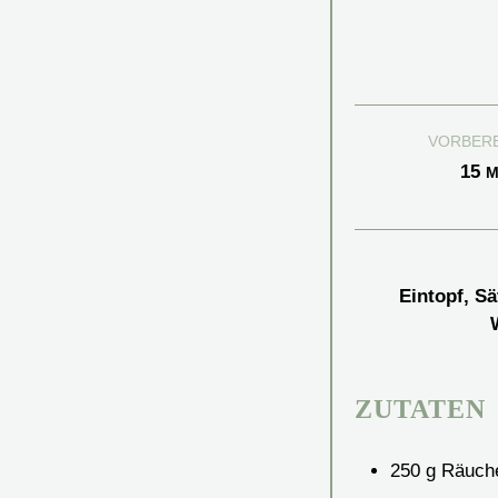
VORBER
M
15
M
Eintopf, S
ZUTATEN
250
g
Räuch