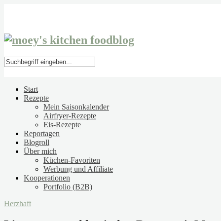
Start
Rezepte
Mein Saisonkalender
Airfryer-Rezepte
Eis-Rezepte
Reportagen
Blogroll
Über mich
Küchen-Favoriten
Werbung und Affiliate
Kooperationen
Portfolio (B2B)
Herzhaft