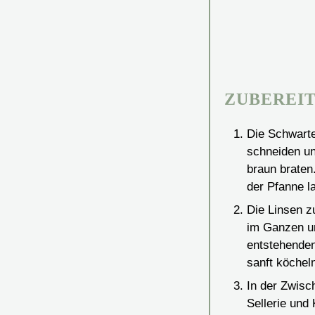
ZUBEREI
Die Schwart
schneiden un
braun braten
der Pfanne l
Die Linsen z
im Ganzen un
entstehenden
sanft köchel
In der Zwisc
Sellerie und