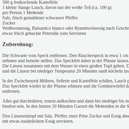
500 g festkochende Kartoffeln
1 kleine Stange Lauch, davon nur der weiße Teil (ca. 100 g)
pro Person 1 Mettende
Salz, frisch gemahlener schwarzer Pfeffer
Zucker
Weißweinessig, Balsamico bianco oder Branntweinessig nach Gesc
etwas frisch gehackte Petersilie zum Servieren
Zubereitung:
Die Schwarte vom Speck entfernen. Den Räucherspeck in etwa 1 cm gr
nehmen und beiseite stellen. Das Speckfett dabei in der Pfanne lassen
Die Linsen zusammen mit dem Wasser in einen großen Topf geben. D
und die Linsen bei niedriger Temperatur 20 Minuten sanft köcheln las
In der Zwischenzeit Möhren, Sellerie und Kartoffeln schälen, Lauch 
Das Speckfett wieder in der Pfanne erhitzen und die Gemüsewürfel 
entfernen.
Alles gut durchrühren, erneut aufkochen und dann bei niedriger bis m
bissfest sein. In den letzten 10 Minuten Garzeit die Mettenden in die
Den Linseneintopf mit Salz, Pfeffer, einer Prise Zucker und Essig abs
mit etwas zusätzlichem Essig servieren.