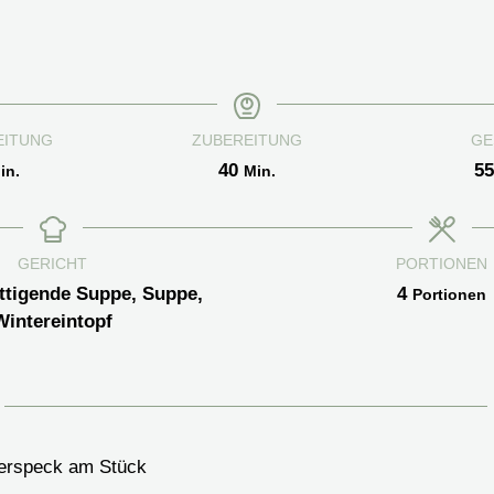
EITUNG
ZUBEREITUNG
GE
inuten
Minuten
40
55
in.
Min.
GERICHT
PORTIONEN
ättigende Suppe, Suppe,
4
Portionen
Wintereintopf
erspeck am Stück