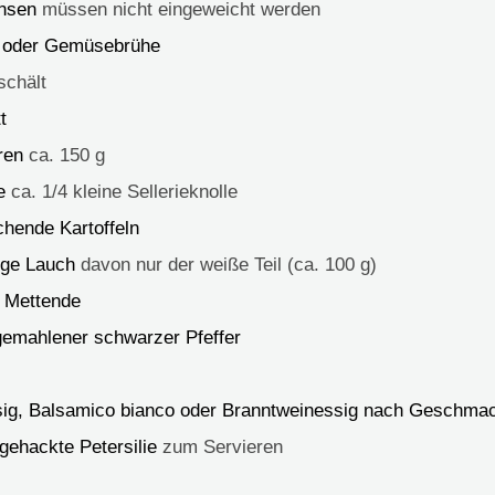
insen
müssen nicht eingeweicht werden
 oder Gemüsebrühe
schält
t
ren
ca. 150 g
e
ca. 1/4 kleine Sellerieknolle
chende Kartoffeln
nge Lauch
davon nur der weiße Teil (ca. 100 g)
1 Mettende
 gemahlener schwarzer Pfeffer
ig, Balsamico bianco oder Branntweinessig nach Geschma
 gehackte Petersilie
zum Servieren