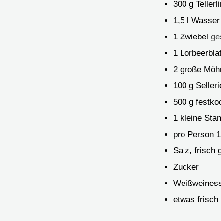
300
g
Tellerl
1,5
l
Wasser
1
Zwiebel
ge
1
Lorbeerblat
2
große Möh
100
g
Selleri
500
g
festko
1
kleine Sta
pro Person 
Salz, frisch
Zucker
Weißweiness
etwas frisch