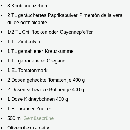
3
Knoblauchzehen
2
TL
geräuchertes Paprikapulver
Pimentón de la vera
dulce oder picante
1/2
TL
Chiliflocken
oder Cayennepfeffer
1
TL
Zimtpulver
1
TL
gemahlener Kreuzkümmel
1
TL
getrockneter Oregano
1
EL
Tomatenmark
2
Dosen gehackte Tomaten
je 400 g
2
Dosen schwarze Bohnen
je 400 g
1
Dose Kidneybohnen
400 g
1
EL
brauner Zucker
500
ml
Gemüsebrühe
Olivenöl
extra nativ