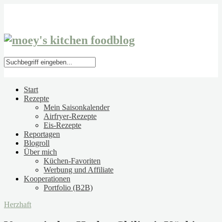
Start
Rezepte
Mein Saisonkalender
Airfryer-Rezepte
Eis-Rezepte
Reportagen
Blogroll
Über mich
Küchen-Favoriten
Werbung und Affiliate
Kooperationen
Portfolio (B2B)
Herzhaft