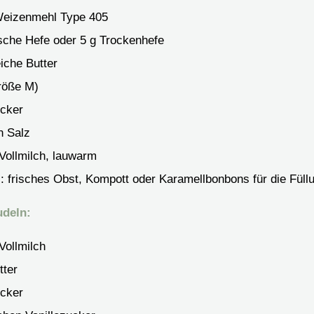
eizenmehl
Type 405
ische Hefe
oder 5 g Trockenhefe
iche Butter
röße M)
cker
n
Salz
Vollmilch, lauwarm
l: frisches Obst, Kompott oder Karamellbonbons für die Füll
udeln:
Vollmilch
tter
cker