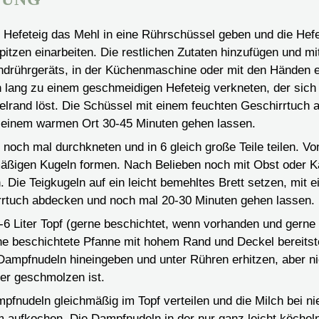
 Hefeteig das Mehl in eine Rührschüssel geben und die Hefe
pitzen einarbeiten. Die restlichen Zutaten hinzufügen und m
drührgeräts, in der Küchenmaschine oder mit den Händen 
 lang zu einem geschmeidigen Hefeteig verkneten, der sic
lrand löst. Die Schüssel mit einem feuchten Geschirrtuch
 einem warmen Ort 30-45 Minuten gehen lassen.
noch mal durchkneten und in 6 gleich große Teile teilen. V
äßigen Kugeln formen. Nach Belieben noch mit Obst oder 
n. Die Teigkugeln auf ein leicht bemehltes Brett setzen, mit
rtuch abdecken und noch mal 20-30 Minuten gehen lassen.
-6 Liter Topf (gerne beschichtet, wenn vorhanden und gerne
ne beschichtete Pfanne mit hohem Rand und Deckel bereitste
 Dampfnudeln hineingeben und unter Rühren erhitzen, aber ni
ter geschmolzen ist.
pfnudeln gleichmäßig im Topf verteilen und die Milch bei ni
 aufkochen. Die Dampfnudeln in der nur ganz leicht köchel