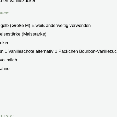
chen
Vanillezucker
auce:
igelb (Größe M)
Eiweiß anderweitig verwenden
eisestärke (Maisstärke)
cker
n 1 Vanilleschote
alternativ 1 Päckchen Bourbon-Vanillezuc
Vollmilch
ahne
TUNG