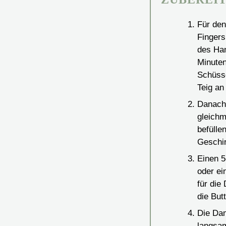
Für den
Fingers
des Han
Minuten
Schüsse
Teig an
Danach 
gleichm
befülle
Geschir
Einen 5
oder ei
für die
die But
Die Dam
langsam