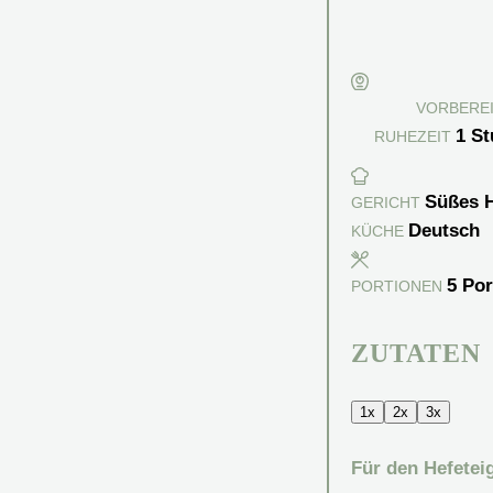
VORBERE
1
St
RUHEZEIT
Süßes H
GERICHT
Deutsch
KÜCHE
5
Por
PORTIONEN
ZUTATEN
1x
2x
3x
Für den Hefetei