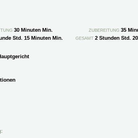
30
Minuten
Min.
35
Min
ITUNG
ZUBEREITUNG
unde
Std.
15
Minuten
Min.
2
Stunden
Std.
2
GESAMT
auptgericht
tionen
g: