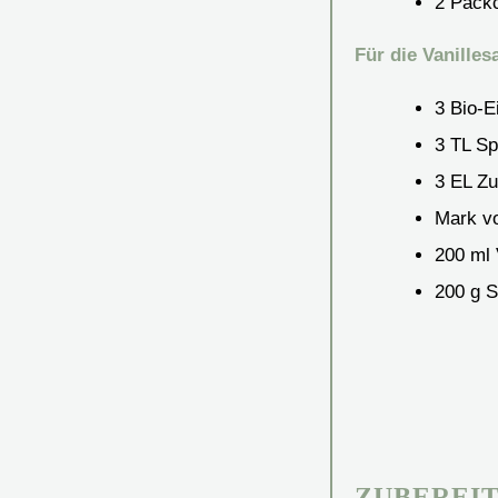
2
Päck
Für die Vanilles
3
Bio-E
3
TL
Sp
3
EL
Zu
Mark vo
200
ml
200
g
S
ZUBEREI