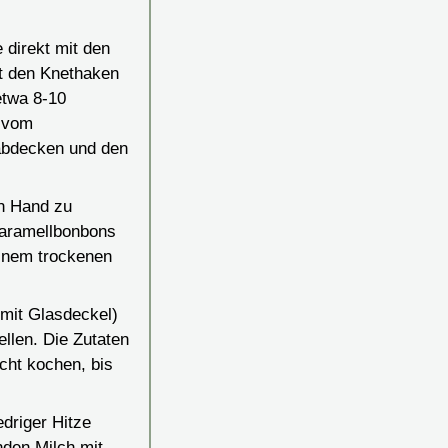
 direkt mit den
it den Knethaken
etwa 8-10
h vom
 abdecken und den
on Hand zu
Karamellbonbons
 einem trockenen
 mit Glasdeckel)
llen. Die Zutaten
cht kochen, bis
edriger Hitze
nden Milch mit