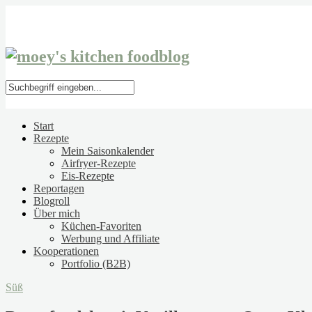
Start
Rezepte
Mein Saisonkalender
Airfryer-Rezepte
Eis-Rezepte
Reportagen
Blogroll
Über mich
Küchen-Favoriten
Werbung und Affiliate
Kooperationen
Portfolio (B2B)
Süß