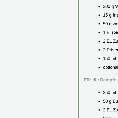
300
g
W
15
g
fr
50
g
we
1
Ei (G
2
EL
Zu
2
Prise
150
ml
optiona
Für die Dampfn
250
ml
50
g
Bu
2
EL
Zu