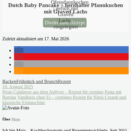
Dutch Baby Pancake – herzhafter Pfannkuchen
mit Graved Lachs
Direkt zum Rezept
Zuletzt aktualisiert am 17. Mai 2026
Backen
Frühstück und Brunch
Rezept
10. August 2025
Pesto Calabrese aus dem Airfryer – Rezept für cremige Pasta mit
Burrata
Vanilleeis ohne Ei – cremiges Rezept für Ninja Creami und
klassische Eismaschine
Über
Maja
Ich bin Maja – Kochbuchautorin und Rezeptentwicklerin. Seit 2011