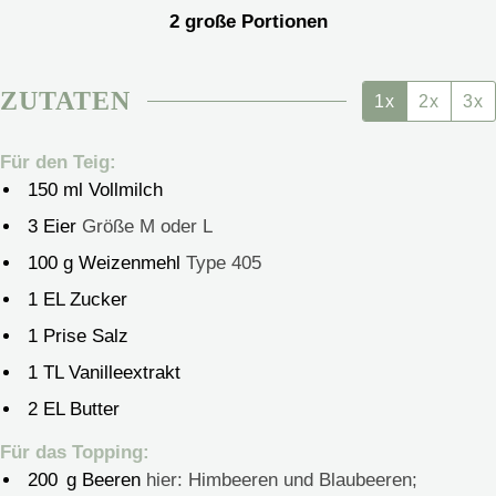
2
große Portionen
ZUTATEN
1x
2x
3x
Für den Teig:
150
ml
Vollmilch
3
Eier
Größe M oder L
100
g
Weizenmehl
Type 405
1
EL Zucker
1
Prise Salz
1
TL Vanilleextrakt
2
EL Butter
Für das Topping:
200
g
Beeren
hier: Himbeeren und Blaubeeren;