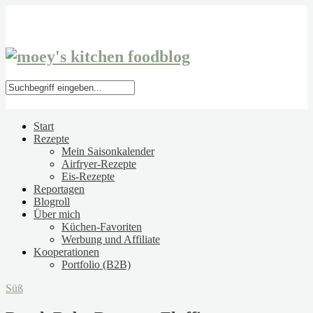
Start
Rezepte
Mein Saisonkalender
Airfryer-Rezepte
Eis-Rezepte
Reportagen
Blogroll
Über mich
Küchen-Favoriten
Werbung und Affiliate
Kooperationen
Portfolio (B2B)
Süß