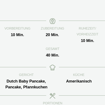
VORBEREITUNG
ZUBEREITUNG
RUHEZEIT/
Minuten
Minuten
10
Min.
20
Min.
VORHEIZZEIT
Minuten
10
Min.
GESAMT
Minuten
40
Min.
GERICHT
KÜCHE
Dutch Baby Pancake,
Amerikanisch
Pancake, Pfannkuchen
PORTIONEN