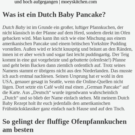
Was ist ein Dutch Baby Pancake?
Dutch Baby
ist im Grunde ein großer, luftiger Pfannkuchen, der
nicht klassisch in der Pfanne auf dem Herd, sondern direkt im Ofen
gebacken wird. Man kann ihn sich wie eine Mischung aus einem
amerikanischen Pancake und einem britischen Yorkshire Pudding
vorstellen. Außen wird er leicht knusprig und bräunt an den Ränden,
innen ist er aber weich und sogar fast leicht puddingartig. Der Teig
kommt in eine gut vorgeheizte und gebutterte (ofenfeste!) Pfanne
und geht beim Backen dann ziemlich ordentlich auf. Trotz seines
Namens stammt er übrigens nicht aus den Niederlanden. Das musste
ich auch erstmal nachlesen. Seinen Ursprung hat er wohl in den
USA, genauer gesagt in Seattle, wenn die Online-Quellen nicht
lügen. Dort setzte ein Café wohl mal einen „German Pancake“ auf
die Karte. Aus „Deutsch“ wurde irgendwann wahrscheinlich
„Dutch“ und so blieb der Name einfach stehen. Mit meinem Dutch
Baby Rezept holt ihr euch jedenfalls den amerikanischen
Frühstücksklassiker ganz einfach nach Hause und auf den Tisch.
So gelingt der fluffige Ofenpfannkuchen
am besten