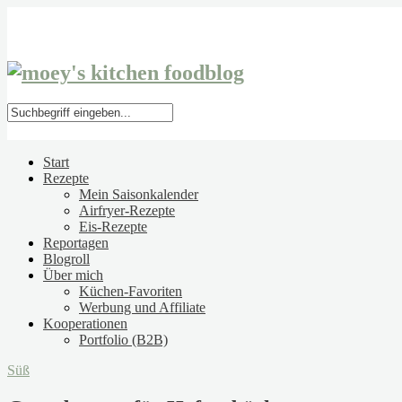
Start
Rezepte
Mein Saisonkalender
Airfryer-Rezepte
Eis-Rezepte
Reportagen
Blogroll
Über mich
Küchen-Favoriten
Werbung und Affiliate
Kooperationen
Portfolio (B2B)
Süß