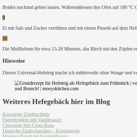
Beides nochmal gehen lassen. Währenddessen den Ofen auf 180 °C O
9
Ei mit Salz und Zucker verrühren und mit einem Pinseln auf dem Hefet
10
Die Muffinform für etwa 15-20 Minuten, das Blech mit den Zöpfen e
Hinweise
Diesen Universal-Hefeteig mache ich mittlerweile ohne Waage und ver
Weiteres Hefegebäck hier im Blog
Knusprige Zimtbuchteln
Dampfnudeln mit Vanillesauce
Chocolate Hot Cross Buns
Dänische Zimtschnecken – Kanelsnegle
Monkey Bread mit Karamellsauce