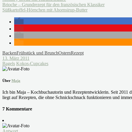
Brioche – Grundrezept für den französischen Klassiker
Süßkartoffel-Hörnchen mit Ahornsirup-Butter
Backen
Frühstück und Brunch
Ostern
Rezept
13. März 2011
Bagels
Kokos-Cupcakes
Über
Maja
Ich bin Maja – Kochbuchautorin und Rezeptentwicklerin. Seit 2011 dr
liegt auf Rezepten, die ohne Schnickschnack funktionieren und immer
7 Kommentare
Antwort