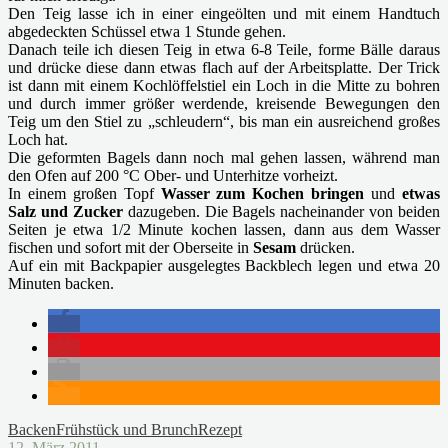
Den Teig lasse ich in einer eingeölten und mit einem Handtuch
abgedeckten Schüssel etwa 1 Stunde gehen.
Danach teile ich diesen Teig in etwa 6-8 Teile, forme Bälle daraus
und drücke diese dann etwas flach auf der Arbeitsplatte. Der Trick
ist dann mit einem Kochlöffelstiel ein Loch in die Mitte zu bohren
und durch immer größer werdende, kreisende Bewegungen den
Teig um den Stiel zu „schleudern“, bis man ein ausreichend großes
Loch hat.
Die geformten Bagels dann noch mal gehen lassen, während man
den Ofen auf 200 °C Ober- und Unterhitze vorheizt.
In einem großen Topf
Wasser zum Kochen bringen
und
etwas
Salz und Zucker
dazugeben. Die Bagels nacheinander von beiden
Seiten je etwa 1/2 Minute kochen lassen, dann aus dem Wasser
fischen und sofort mit der Oberseite in
Sesam
drücken.
Auf ein mit Backpapier ausgelegtes Backblech legen und etwa 20
Minuten backen.
Backen
Frühstück und Brunch
Rezept
12. März 2011