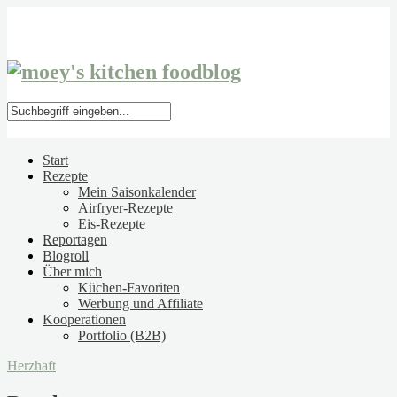
Start
Rezepte
Mein Saisonkalender
Airfryer-Rezepte
Eis-Rezepte
Reportagen
Blogroll
Über mich
Küchen-Favoriten
Werbung und Affiliate
Kooperationen
Portfolio (B2B)
Herzhaft