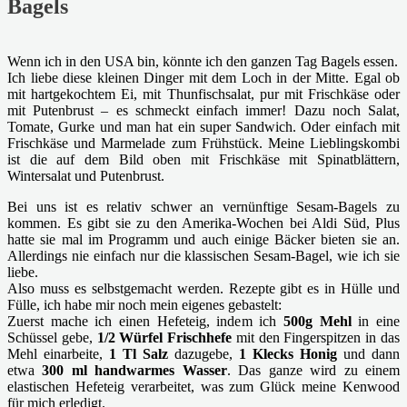
Bagels
Wenn ich in den USA bin, könnte ich den ganzen Tag Bagels essen.
Ich liebe diese kleinen Dinger mit dem Loch in der Mitte. Egal ob
mit hartgekochtem Ei, mit Thunfischsalat, pur mit Frischkäse oder
mit Putenbrust – es schmeckt einfach immer! Dazu noch Salat,
Tomate, Gurke und man hat ein super Sandwich. Oder einfach mit
Frischkäse und Marmelade zum Frühstück. Meine Lieblingskombi
ist die auf dem Bild oben mit Frischkäse mit Spinatblättern,
Wintersalat und Putenbrust.
Bei uns ist es relativ schwer an vernünftige Sesam-Bagels zu
kommen. Es gibt sie zu den Amerika-Wochen bei Aldi Süd, Plus
hatte sie mal im Programm und auch einige Bäcker bieten sie an.
Allerdings nie einfach nur die klassischen Sesam-Bagel, wie ich sie
liebe.
Also muss es selbstgemacht werden. Rezepte gibt es in Hülle und
Fülle, ich habe mir noch mein eigenes gebastelt:
Zuerst mache ich einen Hefeteig, indem ich
500g Mehl
in eine
Schüssel gebe,
1/2 Würfel Frischhefe
mit den Fingerspitzen in das
Mehl einarbeite,
1 Tl Salz
dazugebe,
1 Klecks Honig
und dann
etwa
300 ml handwarmes Wasser
. Das ganze wird zu einem
elastischen Hefeteig verarbeitet, was zum Glück meine Kenwood
für mich erledigt.