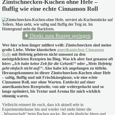
Zimtschnecken-Kuchen ohne Hefe –
fluffig wie eine echte Cinnamon Roll
Direkt zum Rezept springen
Wer hier schon länger mitliest weiß: Zimtschnecken sind meine
große Liebe. Meine klassischen
amerikanischen Cinnamon
Rolls
mit Hefeteig gehören nicht umsonst zu den
meistgeklickten Rezepten im Blog. Was ich aber fast genauso oft
höre:
„Ich habe keine Zeit für die Gehzeit!“
oder
„Mein Hefeteig
geht einfach nicht auf!“
. Also habe ich angefangen zu tüfteln.
Herausgekommen ist dieser Zimtschnecken-Kuchen ohne Hefe
– saftig, fluffig und mit Frischkäseglasur, wie eine echte
Cinnamon Roll, nur ohne Warten. Entdeckt auf einer
amerikanischen Rezeptseite, von mir weitergedacht und so
lange optimiert, bis Textur und Aroma für mich wirklich
stimmig waren.
Vielleicht erinnert ihr euch, dass ich aktuell sehr in
Experimentierlaune bin und wieder viel mehr hinter die
„Wissenschaft“ beim Backen gucke. Ihr seht ähnliche Ideen und