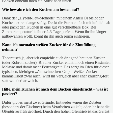
Backen ohnehin noch ein Stück nach unten.
Wie bewahre ich den Kuchen am besten auf?
Dank der „Hybrid-Fett-Methode“ mit einem Anteil Öl bleibt der
Kuchen extrem lange saftig. Deckt die Form einfach mit luftdicht ab
oder packt den Kuchen in eine gut verschließbare Box. Bei
Zimmertemperatur bleibt er 2-3 Tage perfekt. Wenn ihr ihn länger
aufbewahren wollt, könnt ihr ihn auch prima einfrieren.
Kann ich normalen weißen Zucker für die Zimtfüllung
nehmen?
Theoretisch ja, aber ich empfehle euch dringend braunen Zucker
(oder Rohrohrzucker). Brauner Zucker enthält noch einen Restanteil
Melasse und damit mehr Feuchtigkeit. Das sorgt im Ofen für diesen
typischen, klebrigen „Zimtschnecken-Grip“. Weißer Zucker
karamellisiert zwar auch, wird im Vergleich aber eher knusprig-fest
statt wunderbar weich.
Hilfe, mein Kuchen ist nach dem Backen eingekracht – was ist
passiert?
Dafür gibt es meist zwei Gründe: Entweder waren die Zutaten
(besonders der Eischnee) beim Verarbeiten zu kalt, oder ihr habt die
Ofentür zu früh geöffnet. Durch den hohen Ofentrieb ist das Gerüst