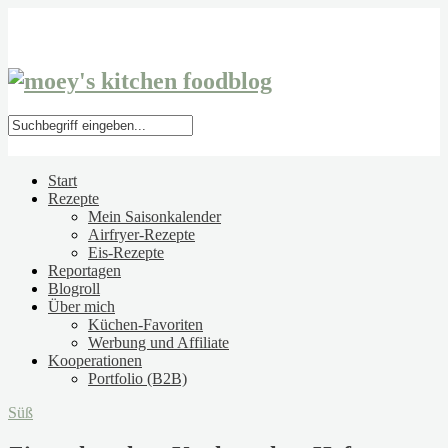
Start
Rezepte
Mein Saisonkalender
Airfryer-Rezepte
Eis-Rezepte
Reportagen
Blogroll
Über mich
Küchen-Favoriten
Werbung und Affiliate
Kooperationen
Portfolio (B2B)
Süß