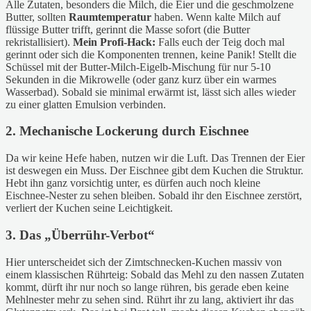
Alle Zutaten, besonders die Milch, die Eier und die geschmolzene
Butter, sollten
Raumtemperatur
haben. Wenn kalte Milch auf
flüssige Butter trifft, gerinnt die Masse sofort (die Butter
rekristallisiert).
Mein Profi-Hack:
Falls euch der Teig doch mal
gerinnt oder sich die Komponenten trennen, keine Panik! Stellt die
Schüssel mit der Butter-Milch-Eigelb-Mischung für nur 5-10
Sekunden in die Mikrowelle (oder ganz kurz über ein warmes
Wasserbad). Sobald sie minimal erwärmt ist, lässt sich alles wieder
zu einer glatten Emulsion verbinden.
2. Mechanische Lockerung durch Eischnee
Da wir keine Hefe haben, nutzen wir die Luft. Das Trennen der Eier
ist deswegen ein Muss. Der Eischnee gibt dem Kuchen die Struktur.
Hebt ihn ganz vorsichtig unter, es dürfen auch noch kleine
Eischnee-Nester zu sehen bleiben. Sobald ihr den Eischnee zerstört,
verliert der Kuchen seine Leichtigkeit.
3. Das „Überrühr-Verbot“
Hier unterscheidet sich der Zimtschnecken-Kuchen massiv von
einem klassischen Rührteig: Sobald das Mehl zu den nassen Zutaten
kommt, dürft ihr nur noch so lange rühren, bis gerade eben keine
Mehlnester mehr zu sehen sind. Rührt ihr zu lang, aktiviert ihr das