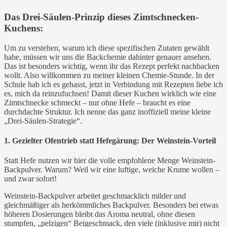
Das Drei-Säulen-Prinzip dieses Zimtschnecken-
Kuchens:
Um zu verstehen, warum ich diese spezifischen Zutaten gewählt
habe, müssen wir uns die Backchemie dahinter genauer ansehen.
Das ist besonders wichtig, wenn ihr das Rezept perfekt nachbacken
wollt. Also willkommen zu meiner kleinen Chemie-Stunde. In der
Schule hab ich es gehasst, jetzt in Verbindung mit Rezepten liebe ich
es, mich da reinzufuchsen! Damit dieser Kuchen wirklich wie eine
Zimtschnecke schmeckt – nur ohne Hefe – braucht es eine
durchdachte Struktur. Ich nenne das ganz inoffiziell meine kleine
„Drei-Säulen-Strategie“.
1. Gezielter Ofentrieb statt Hefegärung: Der Weinstein-Vorteil
Statt Hefe nutzen wir hier die volle empfohlene Menge Weinstein-
Backpulver. Warum? Weil wir eine luftige, weiche Krume wollen –
und zwar sofort!
Weinstein-Backpulver arbeitet geschmacklich milder und
gleichmäßiger als herkömmliches Backpulver. Besonders bei etwas
höheren Dosierungen bleibt das Aroma neutral, ohne diesen
stumpfen, „pelzigen“ Beigeschmack, den viele (inklusive mir) nicht