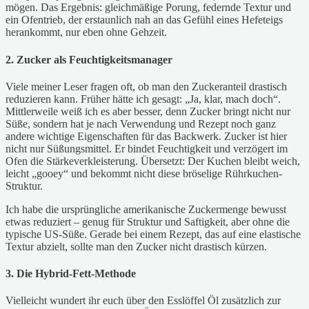
mögen. Das Ergebnis: gleichmäßige Porung, federnde Textur und
ein Ofentrieb, der erstaunlich nah an das Gefühl eines Hefeteigs
herankommt, nur eben ohne Gehzeit.
2. Zucker als Feuchtigkeitsmanager
Viele meiner Leser fragen oft, ob man den Zuckeranteil drastisch
reduzieren kann. Früher hätte ich gesagt: „Ja, klar, mach doch“.
Mittlerweile weiß ich es aber besser, denn Zucker bringt nicht nur
Süße, sondern hat je nach Verwendung und Rezept noch ganz
andere wichtige Eigenschaften für das Backwerk. Zucker ist hier
nicht nur Süßungsmittel. Er bindet Feuchtigkeit und verzögert im
Ofen die Stärkeverkleisterung. Übersetzt: Der Kuchen bleibt weich,
leicht „gooey“ und bekommt nicht diese bröselige Rührkuchen-
Struktur.
Ich habe die ursprüngliche amerikanische Zuckermenge bewusst
etwas reduziert – genug für Struktur und Saftigkeit, aber ohne die
typische US-Süße. Gerade bei einem Rezept, das auf eine elastische
Textur abzielt, sollte man den Zucker nicht drastisch kürzen.
3. Die Hybrid-Fett-Methode
Vielleicht wundert ihr euch über den Esslöffel Öl zusätzlich zur