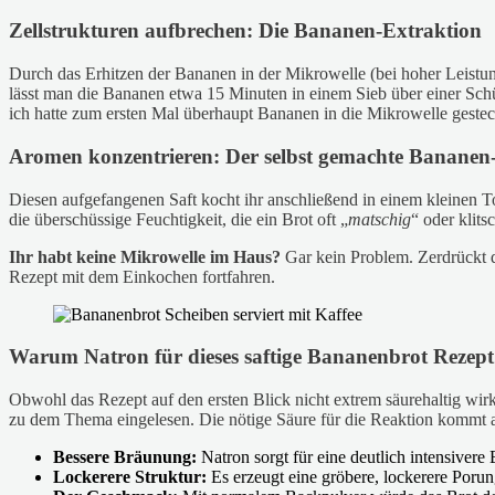
Zellstrukturen aufbrechen: Die Bananen-Extraktion
Durch das Erhitzen der Bananen in der Mikrowelle (bei hoher Leistung
lässt man die Bananen etwa 15 Minuten in einem Sieb über einer Schüss
ich hatte zum ersten Mal überhaupt Bananen in die Mikrowelle gest
Aromen konzentrieren: Der selbst gemachte Bananen
Diesen aufgefangenen Saft kocht ihr anschließend in einem kleinen T
die überschüssige Feuchtigkeit, die ein Brot oft „
matschig
“ oder klit
Ihr habt keine Mikrowelle im Haus?
Gar kein Problem. Zerdrückt di
Rezept mit dem Einkochen fortfahren.
Warum Natron für dieses saftige Bananenbrot Rezept 
Obwohl das Rezept auf den ersten Blick nicht extrem säurehaltig wirk
zu dem Thema eingelesen. Die nötige Säure für die Reaktion kommt 
Bessere Bräunung:
Natron sorgt für eine deutlich intensivere
Lockerere Struktur:
Es erzeugt eine gröbere, lockerere Poru