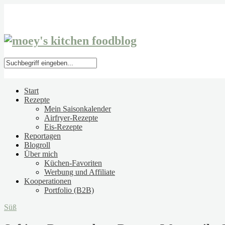
Start
Rezepte
Mein Saisonkalender
Airfryer-Rezepte
Eis-Rezepte
Reportagen
Blogroll
Über mich
Küchen-Favoriten
Werbung und Affiliate
Kooperationen
Portfolio (B2B)
Süß