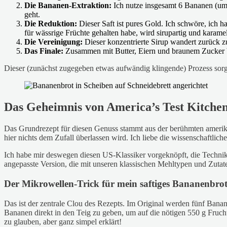
Die Bananen-Extraktion:
Ich nutze insgesamt 6 Bananen (um 
geht.
Die Reduktion:
Dieser Saft ist pures Gold. Ich schwöre, ich 
für wässrige Früchte gehalten habe, wird sirupartig und karame
Die Vereinigung:
Dieser konzentrierte Sirup wandert zurück 
Das Finale:
Zusammen mit Butter, Eiern und braunem Zucker bil
Dieser (zunächst zugegeben etwas aufwändig klingende) Prozess sorgt 
Das Geheimnis von America’s Test Kitchen 
Das Grundrezept für diesen Genuss stammt aus der berühmten amerik
hier nichts dem Zufall überlassen wird. Ich liebe die wissenschaftli
Ich habe mir deswegen diesen US-Klassiker vorgeknöpft, die Technik d
angepasste Version, die mit unseren klassischen Mehltypen und Zutat
Der Mikrowellen-Trick für mein saftiges Bananenbro
Das ist der zentrale Clou des Rezepts. Im Original werden fünf Bana
Bananen direkt in den Teig zu geben, um auf die nötigen 550 g Fruc
zu glauben, aber ganz simpel erklärt!