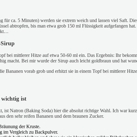
 für ca. 5 Minuten) werden sie extrem weich und lassen viel Saft. Diese
el abtropfen, bis man etwa grob 150 ml Flüssigkeit aufgefangen hat. Ic
eckt…
-Sirup
opf bei mittlerer Hitze auf etwa 50-60 ml ein. Das Ergebnis: Ihr beko
schig macht. Bei mir wurde der Sirup auch leicht goldbraun und hat wu
e Bananen vorab grob und erhitzt sie in einem Topf bei mittlerer Hitze 
wichtig ist
t, ist Natron (Baking Soda) hier die absolut richtige Wahl. Ich war k
aus den sehr reifen Bananen und dem braunen Zucker.
 Bräunung der Kruste.
ng im Vergleich zu Backpulver.