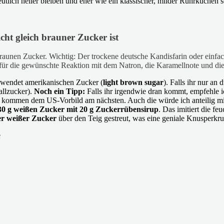
lich heller bleiben und eher wie ein klassischer, milder Rührkuchen sc
ht gleich brauner Zucker ist
aunen Zucker. Wichtig: Der trockene deutsche Kandisfarin oder einfache
 für die gewünschte Reaktion mit dem Natron, die Karamellnote und di
rwendet amerikanischen Zucker (
light brown sugar
). Falls ihr nur a
allzucker).
Noch ein Tipp:
Falls ihr irgendwie dran kommt, empfehle i
en kommen dem US-Vorbild am nächsten. Auch die würde ich anteilig m
30 g weißen Zucker mit 20 g Zuckerrübensirup
. Das imitiert die fe
er weißer Zucker
über den Teig gestreut, was eine geniale Knusperkrus