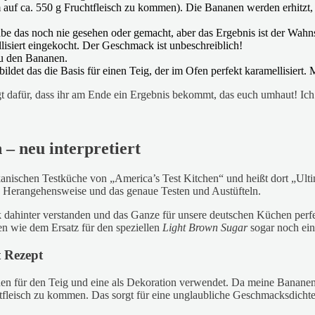
auf ca. 550 g Fruchtfleisch zu kommen). Die Bananen werden erhitzt, u
habe das noch nie gesehen oder gemacht, aber das Ergebnis ist der Wah
llisiert eingekocht. Der Geschmack ist unbeschreiblich!
zu den Bananen.
det das die Basis für einen Teig, der im Ofen perfekt karamellisiert. 
dafür, dass ihr am Ende ein Ergebnis bekommt, das euch umhaut! Ich sa
– neu interpretiert
anischen Testküche von „America’s Test Kitchen“ und heißt dort „Ult
che Herangehensweise und das genaue Testen und Austüfteln.
ahinter verstanden und das Ganze für unsere deutschen Küchen perfekti
en wie dem Ersatz für den speziellen
Light Brown Sugar
sogar noch ein 
t Rezept
nen für den Teig und eine als Dekoration verwendet. Da meine Bananen 
htfleisch zu kommen. Das sorgt für eine unglaubliche Geschmacksdich