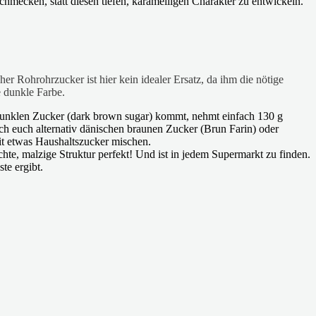
hmecken, statt diesen tiefen, karamelligen Charakter zu entwickeln.
r Rohrohrzucker ist hier kein idealer Ersatz, da ihm die nötige
e dunkle Farbe.
n dunklen Zucker (dark brown sugar) kommt, nehmt einfach 130 g
ch euch alternativ dänischen braunen Zucker (Brun Farin) oder
it etwas Haushaltszucker mischen.
uchte, malzige Struktur perfekt! Und ist in jedem Supermarkt zu finden.
te ergibt.