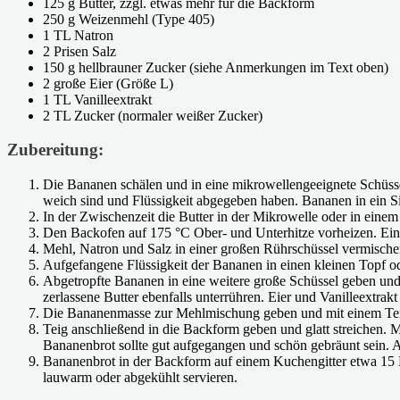
125 g Butter, zzgl. etwas mehr für die Backform
250 g Weizenmehl (Type 405)
1 TL Natron
2 Prisen Salz
150 g hellbrauner Zucker (siehe Anmerkungen im Text oben)
2 große Eier (Größe L)
1 TL Vanilleextrakt
2 TL Zucker (normaler weißer Zucker)
Zubereitung:
Die Bananen schälen und in eine mikrowellengeeignete Schüsse
weich sind und Flüssigkeit abgegeben haben. Bananen in ein Si
In der Zwischenzeit die Butter in der Mikrowelle oder in eine
Den Backofen auf 175 °C Ober- und Unterhitze vorheizen. Eine
Mehl, Natron und Salz in einer großen Rührschüssel vermische
Aufgefangene Flüssigkeit der Bananen in einen kleinen Topf ode
Abgetropfte Bananen in eine weitere große Schüssel geben und 
zerlassene Butter ebenfalls unterrühren. Eier und Vanilleextrak
Die Bananenmasse zur Mehlmischung geben und mit einem Teigsc
Teig anschließend in die Backform geben und glatt streichen. 
Bananenbrot sollte gut aufgegangen und schön gebräunt sein.
Bananenbrot in der Backform auf einem Kuchengitter etwa 15 M
lauwarm oder abgekühlt servieren.