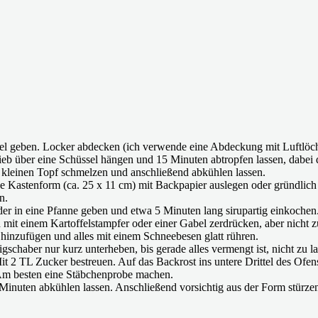
l geben. Locker abdecken (ich verwende eine Abdeckung mit Luftlöcher
eb über eine Schüssel hängen und 15 Minuten abtropfen lassen, dabei d
m kleinen Topf schmelzen und anschließend abkühlen lassen.
 Kastenform (ca. 25 x 11 cm) mit Backpapier auslegen oder gründlich 
n.
r in eine Pfanne geben und etwa 5 Minuten lang sirupartig einkochen. 
mit einem Kartoffelstampfer oder einer Gabel zerdrücken, aber nicht 
t hinzufügen und alles mit einem Schneebesen glatt rühren.
haber nur kurz unterheben, bis gerade alles vermengt ist, nicht zu la
Mit 2 TL Zucker bestreuen. Auf das Backrost ins untere Drittel des Of
 Am besten eine Stäbchenprobe machen.
inuten abkühlen lassen. Anschließend vorsichtig aus der Form stürze