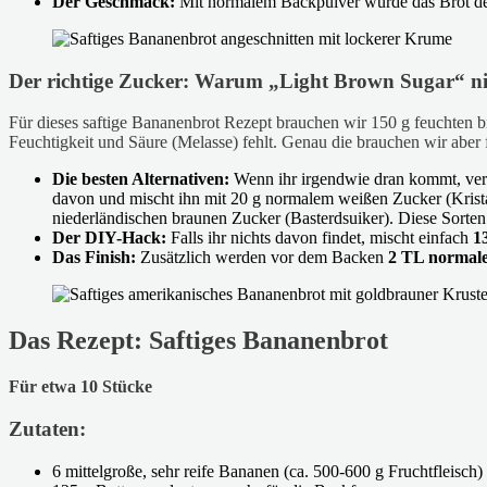
Der Geschmack:
Mit normalem Backpulver würde das Brot deut
Der richtige Zucker: Warum „Light Brown Sugar“ nic
Für dieses saftige Bananenbrot Rezept brauchen wir 150 g feuchten br
Feuchtigkeit und Säure (Melasse) fehlt. Genau die brauchen wir aber
Die besten Alternativen:
Wenn ihr irgendwie dran kommt, ve
davon und mischt ihn mit 20 g normalem weißen Zucker (Krist
niederländischen braunen Zucker (Basterdsuiker). Diese Sort
Der DIY-Hack:
Falls ihr nichts davon findet, mischt einfach
1
Das Finish:
Zusätzlich werden vor dem Backen
2 TL normal
Das Rezept: Saftiges Bananenbrot
Für etwa 10 Stücke
Zutaten:
6 mittelgroße, sehr reife Bananen (ca. 500-600 g Fruchtfleisch)