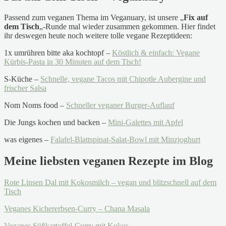
Passend zum veganen Thema im Veganuary, ist unsere „
Fix auf
dem Tisch
„-Runde mal wieder zusammen gekommen. Hier findet
ihr deswegen heute noch weitere tolle vegane Rezeptideen:
1x umrühren bitte aka kochtopf –
Köstlich & einfach: Vegane
Kürbis-Pasta in 30 Minuten auf dem Tisch!
S-Küche –
Schnelle, vegane Tacos mit Chipotle Aubergine und
frischer Salsa
Nom Noms food –
Schneller veganer Burger-Auflauf
Die Jungs kochen und backen –
Mini-Galettes mit Apfel
was eigenes –
Falafel-Blattspinat-Salat-Bowl mit Minzjoghurt
Meine liebsten veganen Rezepte im Blog
Rote Linsen Dal mit Kokosmilch – vegan und blitzschnell auf dem
Tisch
Veganes Kichererbsen-Curry – Chana Masala
Veganes Süßkartoffel-Curry mit Kokos