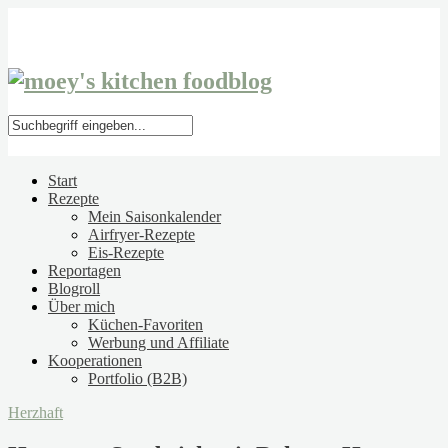
Start
Rezepte
Mein Saisonkalender
Airfryer-Rezepte
Eis-Rezepte
Reportagen
Blogroll
Über mich
Küchen-Favoriten
Werbung und Affiliate
Kooperationen
Portfolio (B2B)
Herzhaft