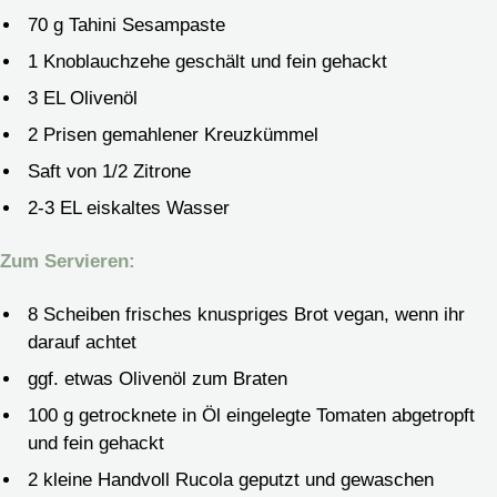
70
g
Tahini
Sesampaste
1
Knoblauchzehe
geschält und fein gehackt
3
EL Olivenöl
2
Prisen gemahlener Kreuzkümmel
Saft von 1/2 Zitrone
2-3
EL eiskaltes Wasser
Zum Servieren:
8
Scheiben frisches knuspriges Brot
vegan, wenn ihr
darauf achtet
ggf. etwas Olivenöl zum Braten
100
g
getrocknete in Öl eingelegte Tomaten
abgetropft
und fein gehackt
2
kleine Handvoll Rucola
geputzt und gewaschen