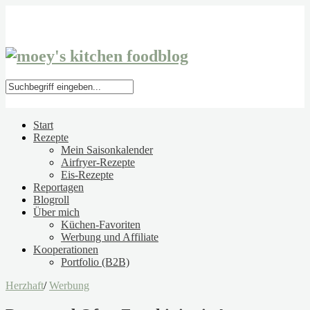
Start
Rezepte
Mein Saisonkalender
Airfryer-Rezepte
Eis-Rezepte
Reportagen
Blogroll
Über mich
Küchen-Favoriten
Werbung und Affiliate
Kooperationen
Portfolio (B2B)
Herzhaft
/
Werbung