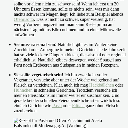
sollte vor allem nicht zu schwer sein! Wenn ich erst um 20
Uhr zum Essen komme, sollte es nichts sein, was mir dann
nachts schwer im Magen liegt. Ich liebe zum Beispiel abends
Ofenrisotto
. Das ist nicht zu schwer, super vielseitig, hat
wenig Vorbereitungszeit und man kann Reste prima am
nächsten Tag mit ins Büro nehmen und in einer Mikrowelle
aufwärmen.
Sie muss saisonal sein!
Natürlich gibt es im Winter keine
Zucchini oder Aubergine in meinen Gerichten. Jede Jahreszeit
hat so viele leckere Dinge zu bieten, die saisonal oder regional
erhältlich ist. Natürlich gibt es deswegen weder Spargel aus
Peru noch Erdbeeren aus Südspanien in meinen Rezepten.
Sie sollte vegetarisch sein!
Ich bin zwar kein voller
Vegetarier, versuche aber unter der Woche weitgehend auf
Fleisch zu verzichten. Klar, auch ich mag
Hackbällchen
oder
Hühnchen
in schnellen Gerichten. Trotzdem versuche ich
meinen Fleischkonsum immer weiter einzuschränken. Und
gerade bei der schnellen Feierabendküche ist es wirklich so
einfach Gerichte wie
Pasta
oder
Frittata
ganz ohne Fleisch
zuzubereiten.