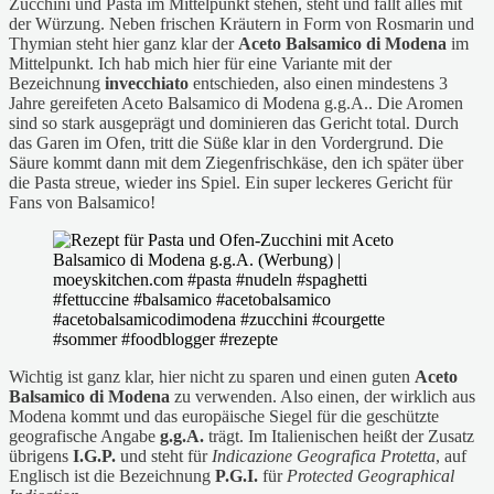
Zucchini und Pasta im Mittelpunkt stehen, steht und fällt alles mit
der Würzung. Neben frischen Kräutern in Form von Rosmarin und
Thymian steht hier ganz klar der
Aceto Balsamico di Modena
im
Mittelpunkt. Ich hab mich hier für eine Variante mit der
Bezeichnung
invecchiato
entschieden, also einen mindestens 3
Jahre gereifeten Aceto Balsamico di Modena g.g.A.. Die Aromen
sind so stark ausgeprägt und dominieren das Gericht total. Durch
das Garen im Ofen, tritt die Süße klar in den Vordergrund. Die
Säure kommt dann mit dem Ziegenfrischkäse, den ich später über
die Pasta streue, wieder ins Spiel. Ein super leckeres Gericht für
Fans von Balsamico!
Wichtig ist ganz klar, hier nicht zu sparen und einen guten
Aceto
Balsamico di Modena
zu verwenden. Also einen, der wirklich aus
Modena kommt und das europäische Siegel für die geschützte
geografische Angabe
g.g.A.
trägt. Im Italienischen heißt der Zusatz
übrigens
I.G.P.
und steht für
Indicazione Geografica Protetta
, auf
Englisch ist die Bezeichnung
P.G.I.
für
Protected Geographical