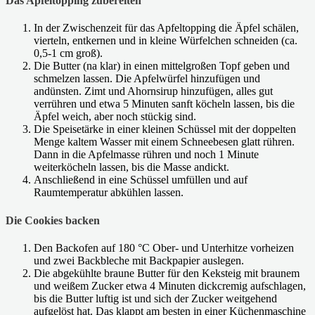
Das Apfeltopping zubereiten
In der Zwischenzeit für das Apfeltopping die Äpfel schälen,
vierteln, entkernen und in kleine Würfelchen schneiden (ca.
0,5-1 cm groß).
Die Butter (na klar) in einen mittelgroßen Topf geben und
schmelzen lassen. Die Apfelwürfel hinzufügen und
andünsten. Zimt und Ahornsirup hinzufügen, alles gut
verrühren und etwa 5 Minuten sanft köcheln lassen, bis die
Äpfel weich, aber noch stückig sind.
Die Speisetärke in einer kleinen Schüssel mit der doppelten
Menge kaltem Wasser mit einem Schneebesen glatt rühren.
Dann in die Apfelmasse rühren und noch 1 Minute
weiterköcheln lassen, bis die Masse andickt.
Anschließend in eine Schüssel umfüllen und auf
Raumtemperatur abkühlen lassen.
Die Cookies backen
Den Backofen auf 180 °C Ober- und Unterhitze vorheizen
und zwei Backbleche mit Backpapier auslegen.
Die abgekühlte braune Butter für den Keksteig mit braunem
und weißem Zucker etwa 4 Minuten dickcremig aufschlagen,
bis die Butter luftig ist und sich der Zucker weitgehend
aufgelöst hat. Das klappt am besten in einer Küchenmaschine