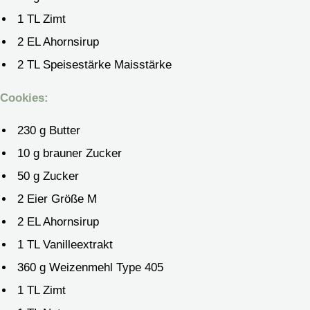
1
TL Zimt
2
EL Ahornsirup
2
TL Speisestärke
Maisstärke
Cookies:
230
g
Butter
10
g
brauner Zucker
50
g
Zucker
2
Eier
Größe M
2
EL Ahornsirup
1
TL Vanilleextrakt
360
g
Weizenmehl
Type 405
1
TL Zimt