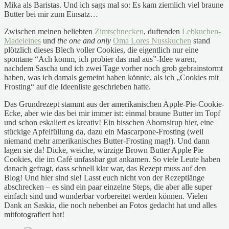
Mika als Baristas. Und ich sags mal so: Es kam ziemlich viel braune
Butter bei mir zum Einsatz…
Zwischen meinen beliebten
Zimtschnecken
, duftenden
Lebkuchen-
Madeleines
und
the one and only
Oma Lores Nusskuchen
stand
plötzlich dieses Blech voller Cookies, die eigentlich nur eine
spontane “Ach komm, ich probier das mal aus”-Idee waren,
nachdem Sascha und ich zwei Tage vorher noch grob gebrainstormt
haben, was ich damals gemeint haben könnte, als ich „Cookies mit
Frosting“ auf die Ideenliste geschrieben hatte.
Das Grundrezept stammt aus der amerikanischen Apple-Pie-Cookie-
Ecke, aber wie das bei mir immer ist: einmal braune Butter im Topf
und schon eskaliert es kreativ! Ein bisschen Ahornsirup hier, eine
stückige Apfelfüllung da, dazu ein Mascarpone-Frosting (weil
niemand mehr amerikanisches Butter-Frosting mag!). Und dann
lagen sie da! Dicke, weiche, würzige Brown Butter Apple Pie
Cookies, die im Café unfassbar gut ankamen. So viele Leute haben
danach gefragt, dass schnell klar war, das Rezept muss auf den
Blog! Und hier sind sie! Lasst euch nicht von der Rezeptlänge
abschrecken – es sind ein paar einzelne Steps, die aber alle super
einfach sind und wunderbar vorbereitet werden können. Vielen
Dank an Saskia, die noch nebenbei an Fotos gedacht hat und alles
mitfotografiert hat!