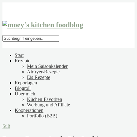
Start
Rezepte
Mein Saisonkalender
Airfryer-Rezepte
Eis-Rezepte
Reportagen
Blogroll
Über mich
Küchen-Favoriten
Werbung und Affiliate
Kooperationen
Portfolio (B2B)
Süß