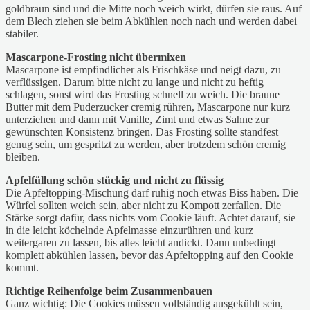
goldbraun sind und die Mitte noch weich wirkt, dürfen sie raus. Auf
dem Blech ziehen sie beim Abkühlen noch nach und werden dabei
stabiler.
Mascarpone-Frosting nicht übermixen
Mascarpone ist empfindlicher als Frischkäse und neigt dazu, zu
verflüssigen. Darum bitte nicht zu lange und nicht zu heftig
schlagen, sonst wird das Frosting schnell zu weich. Die braune
Butter mit dem Puderzucker cremig rühren, Mascarpone nur kurz
unterziehen und dann mit Vanille, Zimt und etwas Sahne zur
gewünschten Konsistenz bringen. Das Frosting sollte standfest
genug sein, um gespritzt zu werden, aber trotzdem schön cremig
bleiben.
Apfelfüllung schön stückig und nicht zu flüssig
Die Apfeltopping-Mischung darf ruhig noch etwas Biss haben. Die
Würfel sollten weich sein, aber nicht zu Kompott zerfallen. Die
Stärke sorgt dafür, dass nichts vom Cookie läuft. Achtet darauf, sie
in die leicht köchelnde Apfelmasse einzurühren und kurz
weitergaren zu lassen, bis alles leicht andickt. Dann unbedingt
komplett abkühlen lassen, bevor das Apfeltopping auf den Cookie
kommt.
Richtige
Reihenfolge beim Zusammenbauen
Ganz wichtig: Die Cookies müssen vollständig ausgekühlt sein,