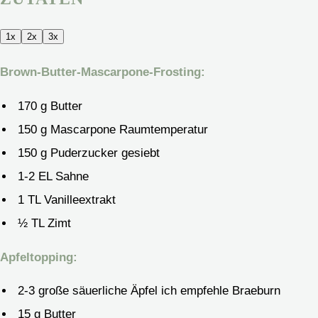
1x
2x
3x
Brown-Butter-Mascarpone-Frosting:
170
g
Butter
150
g
Mascarpone
Raumtemperatur
150
g
Puderzucker
gesiebt
1-2
EL Sahne
1
TL Vanilleextrakt
½
TL Zimt
Apfeltopping:
2-3
große säuerliche Äpfel
ich empfehle Braeburn
15
g
Butter