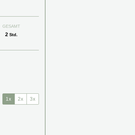
GESAMT
Stunden
2
Std.
1x
2x
3x