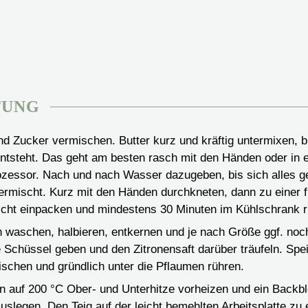
TUNG
nd Zucker vermischen. Butter kurz und kräftig untermixen, b
ntsteht. Das geht am besten rasch mit den Händen oder in
zessor. Nach und nach Wasser dazugeben, bis sich alles g
ermischt. Kurz mit den Händen durchkneten, dann zu einer 
dicht einpacken und mindestens 30 Minuten im Kühlschrank 
 waschen, halbieren, entkernen und je nach Größe ggf. noc
e Schüssel geben und den Zitronensaft darüber träufeln. Spe
schen und gründlich unter die Pflaumen rühren.
 auf 200 °C Ober- und Unterhitze vorheizen und ein Backbl
uslegen. Den Teig auf der leicht bemehlten Arbeitsplatte zu 