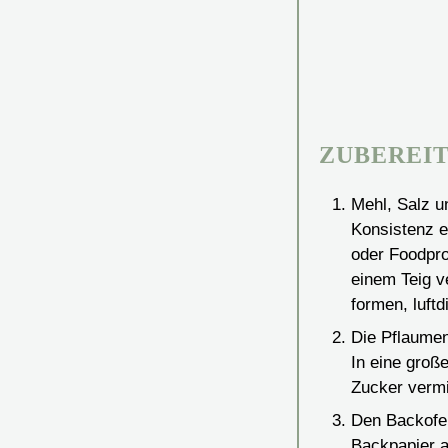
ZUBEREI
Mehl, Salz u
Konsistenz e
oder Foodpro
einem Teig v
formen, luft
Die Pflaumen
In eine groß
Zucker vermi
Den Backofen
Backpapier a