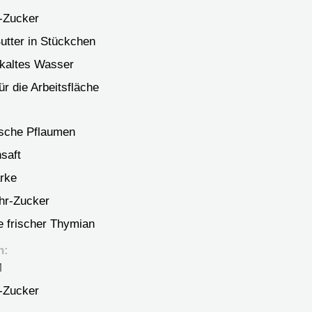
r-Zucker
Butter in Stückchen
skaltes Wasser
ür die Arbeitsfläche
ische Pflaumen
saft
rke
ohr-Zucker
e frischer Thymian
n:
M
r-Zucker