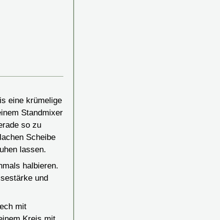
is eine krümelige
 einem Standmixer
erade so zu
flachen Scheibe
ruhen lassen.
hmals halbieren.
isestärke und
ech mit
einem Kreis mit