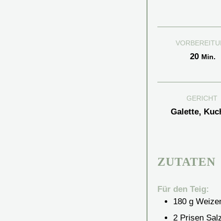
VORBEREITU
Minut
20
Min.
GERICHT
Galette, Kuc
ZUTATEN
Für den Teig:
180
g
Weizen
2
Prisen Sal