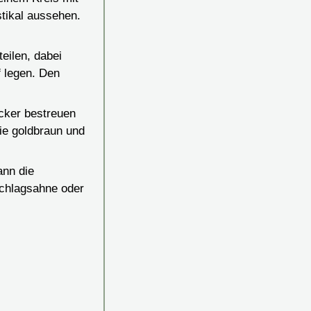
stikal aussehen.
eilen, dabei
 legen. Den
cker bestreuen
ie goldbraun und
ann die
Schlagsahne oder