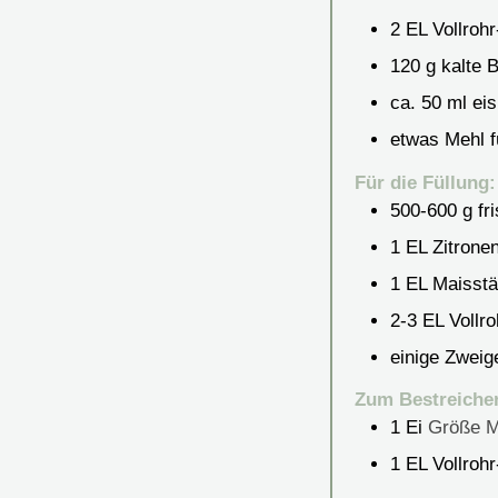
2
EL Vollroh
120
g
kalte 
ca. 50 ml ei
etwas Mehl f
Für die Füllung:
500-600
g
fr
1
EL Zitronen
1
EL Maisstä
2-3
EL Vollr
einige Zweig
Zum Bestreiche
1
Ei
Größe 
1
EL Vollroh