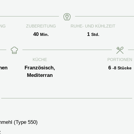
NG
ZUBEREITUNG
RUHE- UND KÜHLZEIT
en
Minuten
Stunde
40
1
Min.
Std.
KÜCHE
PORTIONEN
hen
Französisch,
6
-8 Stücke
Mediterran
mehl (Type 550)
z