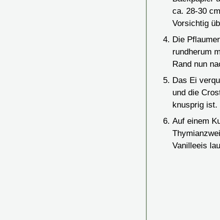
ca. 28-30 cm
Vorsichtig üb
Die Pflaumen
rundherum m
Rand nun nac
Das Ei verqu
und die Cros
knusprig ist.
Auf einem Ku
Thymianzweig
Vanilleeis l