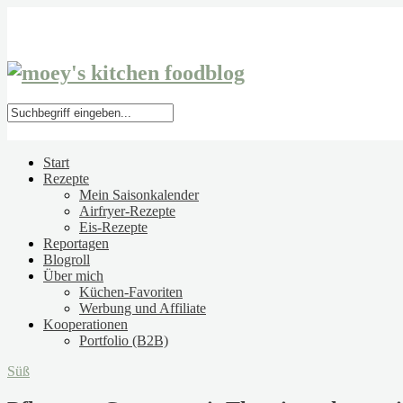
Start
Rezepte
Mein Saisonkalender
Airfryer-Rezepte
Eis-Rezepte
Reportagen
Blogroll
Über mich
Küchen-Favoriten
Werbung und Affiliate
Kooperationen
Portfolio (B2B)
Süß