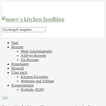
Start
Rezepte
Mein Saisonkalender
Airfryer-Rezepte
Eis-Rezepte
Reportagen
Blogroll
Über mich
Küchen-Favoriten
Werbung und Affiliate
Kooperationen
Portfolio (B2B)
Süß