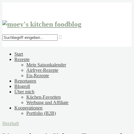
Start
Rezepte
Mein Saisonkalender
Airfryer-Rezepte
Eis-Rezepte
Reportagen
Blogroll
Über mich
Küchen-Favoriten
Werbung und Affiliate
Kooperationen
Portfolio (B2B)
Herzhaft