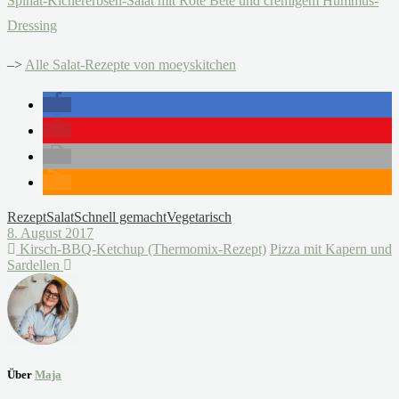
Spinat-Kichererbsen-Salat mit Rote Bete und cremigem Hummus-
Dressing
–>
Alle Salat-Rezepte von moeyskitchen
Rezept
Salat
Schnell gemacht
Vegetarisch
8. August 2017
Kirsch-BBQ-Ketchup (Thermomix-Rezept)
Pizza mit Kapern und
Sardellen
Über
Maja