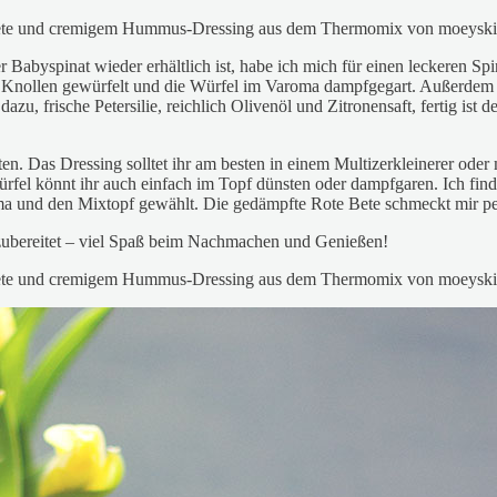
er Babyspinat wieder erhältlich ist, habe ich mich für einen leckeren Sp
nollen gewürfelt und die Würfel im Varoma dampfgegart. Außerdem gi
u, frische Petersilie, reichlich Olivenöl und Zitronensaft, fertig ist
n. Das Dressing solltet ihr am besten in einem Multizerkleinerer oder m
ürfel könnt ihr auch einfach im Topf dünsten oder dampfgaren. Ich fi
ma und den Mixtopf gewählt. Die gedämpfte Rote Bete schmeckt mir pers
 zubereitet – viel Spaß beim Nachmachen und Genießen!