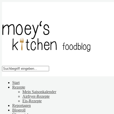
Start
Rezepte
Mein Saisonkalender
Airfryer-Rezepte
Eis-Rezepte
Reportagen
Blogroll