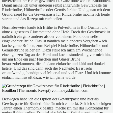
unverzichtbarer Helfer geworden ist. Ganz ohne weitere Emotionen.
Damit meine ich unter anderem selbst angerührte Gewürzpaste für
Rinderbrühe, Hühnerbrühe oder Gemüsebrühe. Und genau mit dem
Grundrezept für die Gewürzpaste für Rinderbrühe möchte ich heute
starten und das Rezept mit euch teilen.
Normalerweise kaufe ich Brühe in Pulverform in Bio-Qualität und
ohne zugesetztes Glutamat und ohne Hefe. Doch der Geschmack ist
natürlich ein ganz anderer als der von einem Fond oder selbst
eingekochter Brühe. Das ist nämlich mein anderes Vorgehen – ich
koche gerne Brühen, zum Beispiel Rinderbrühe, Hühnerbrühe und
Gemüsebrühe selber ein. Dazu stelle ich mich am Wochenende
einen ganzen Tag an den Herd und koche stundenlang vor mich hin,
um am Ende ein paar Flaschen und Gläser Brühe
herauszubekommen, die ich dann einkoche und kühl und dunkel
lagere. Und das sind dann auch die Nachteile: Es ist sehr
zeitaufwendig, benötigt viel Material und viel Platz. Und ich komme
einfach nicht so oft dazu, wie ich gerne würde.
Deswegen habe ich die Option der Gewürzpaste und hier als
Gewürzpaste für Rinderbrühe für mich entdeckt. Seit ich seit einigen
Jahren einen Thermomix besitze, mache ich mir das Konzentrat für
meine Brühen selber. Es wird also höchste Zeit das auch mal zu