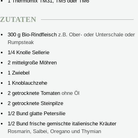
1 Thermomix TM31, TM5 oder TM6
ZUTATEN
300
g
Bio-Rindfleisch
z.B. Ober- oder Unterschale oder
Rumpsteak
1/4
Knolle Sellerie
2
mittelgroße Möhren
1
Zwiebel
1
Knoblauchzehe
2
getrocknete Tomaten
ohne Öl
2
getrocknete Steinpilze
1/2
Bund glatte Petersilie
1/2
Bund frische gemischte italienische Kräuter
Rosmarin, Salbei, Oregano und Thymian