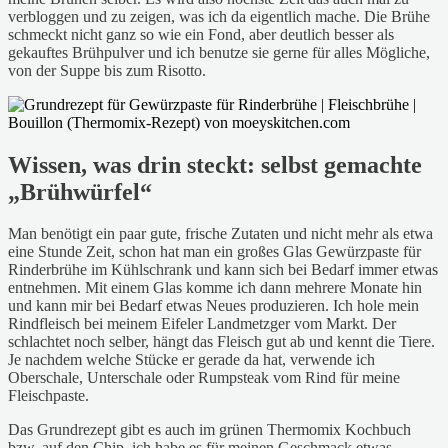
verbloggen und zu zeigen, was ich da eigentlich mache. Die Brühe
schmeckt nicht ganz so wie ein Fond, aber deutlich besser als
gekauftes Brühpulver und ich benutze sie gerne für alles Mögliche,
von der Suppe bis zum Risotto.
Wissen, was drin steckt: selbst gemachte
„Brühwürfel“
Man benötigt ein paar gute, frische Zutaten und nicht mehr als etwa
eine Stunde Zeit, schon hat man ein großes Glas Gewürzpaste für
Rinderbrühe im Kühlschrank und kann sich bei Bedarf immer etwas
entnehmen. Mit einem Glas komme ich dann mehrere Monate hin
und kann mir bei Bedarf etwas Neues produzieren. Ich hole mein
Rindfleisch bei meinem Eifeler Landmetzger vom Markt. Der
schlachtet noch selber, hängt das Fleisch gut ab und kennt die Tiere.
Je nachdem welche Stücke er gerade da hat, verwende ich
Oberschale, Unterschale oder Rumpsteak vom Rind für meine
Fleischpaste.
Das Grundrezept gibt es auch im grünen Thermomix Kochbuch
bzw. auf den Chip, ich habe es für meinen Geschmack etwas