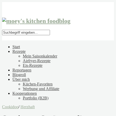
Start
Rezepte
Mein Saisonkalender
Airfryer-Rezepte
Eis-Rezepte
Reportagen
Blogroll
Über mich
Küchen-Favoriten
Werbung und Affiliate
Kooperationen
Portfolio (B2B)
Cookidoo
/
Herzhaft