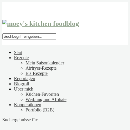
Start
Rezepte
Mein Saisonkalender
Airfryer-Rezepte
Eis-Rezepte
Reportagen
Blogroll
Über mich
Küchen-Favoriten
Werbung und Affiliate
Kooperationen
Portfolio (B2B)
Suchergebnisse für: