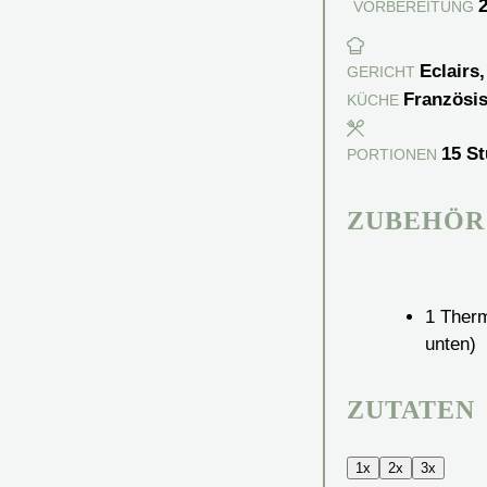
VORBEREITUNG
Eclairs
GERICHT
Französi
KÜCHE
15
St
PORTIONEN
ZUBEHÖR
1 Ther
unten)
ZUTATEN
1x
2x
3x