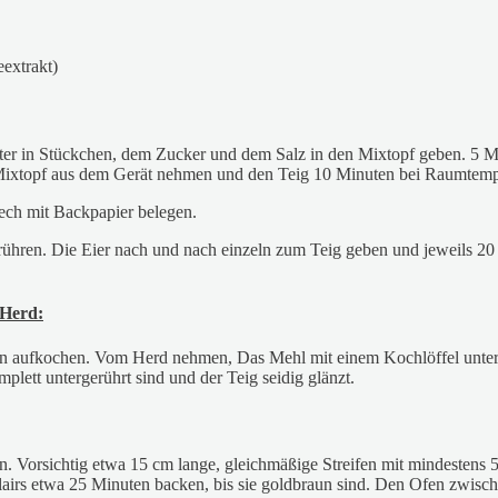
eextrakt)
ter in Stückchen, dem Zucker und dem Salz in den Mixtopf geben. 5 M
Mixtopf aus dem Gerät nehmen und den Teig 10 Minuten bei Raumtempe
ech mit Backpapier belegen.
errühren. Die Eier nach und nach einzeln zum Teig geben und jeweils
 Herd:
en aufkochen. Vom Herd nehmen, Das Mehl mit einem Kochlöffel unterr
mplett untergerührt sind und der Teig seidig glänzt.
llen. Vorsichtig etwa 15 cm lange, gleichmäßige Streifen mit mindesten
lairs etwa 25 Minuten backen, bis sie goldbraun sind. Den Ofen zwisch