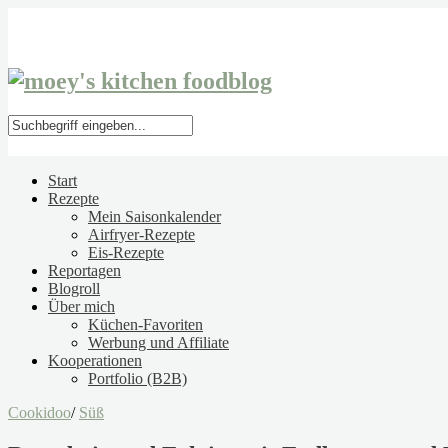
Start
Rezepte
Mein Saisonkalender
Airfryer-Rezepte
Eis-Rezepte
Reportagen
Blogroll
Über mich
Küchen-Favoriten
Werbung und Affiliate
Kooperationen
Portfolio (B2B)
Cookidoo
/
Süß