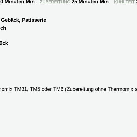
20
Minuten
Min.
25
Minuten
Min.
ZUBEREITUNG
KÜHLZEIT
, Gebäck, Patisserie
sch
ück
momix TM31, TM5 oder TM6
(Zubereitung ohne Thermomix 