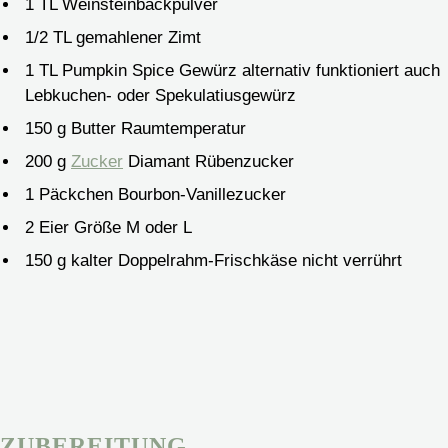
1
TL Weinsteinbackpulver
1/2
TL gemahlener Zimt
1
TL Pumpkin Spice Gewürz
alternativ funktioniert auch
Lebkuchen- oder Spekulatiusgewürz
150
g
Butter
Raumtemperatur
200
g
Zucker
Diamant Rübenzucker
1
Päckchen Bourbon-Vanillezucker
2
Eier
Größe M oder L
150
g
kalter Doppelrahm-Frischkäse
nicht verrührt
ZUBEREITUNG