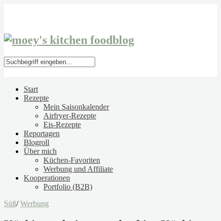
Start
Rezepte
Mein Saisonkalender
Airfryer-Rezepte
Eis-Rezepte
Reportagen
Blogroll
Über mich
Küchen-Favoriten
Werbung und Affiliate
Kooperationen
Portfolio (B2B)
Süß
/
Werbung