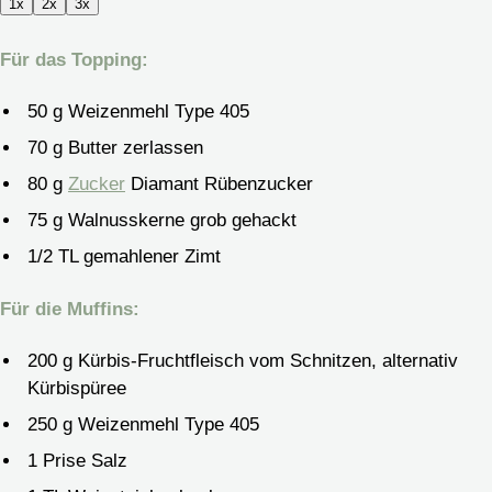
1x
2x
3x
Für das Topping:
50
g
Weizenmehl
Type 405
70
g
Butter
zerlassen
80
g
Zucker
Diamant Rübenzucker
75
g
Walnusskerne
grob gehackt
1/2
TL gemahlener Zimt
Für die Muffins:
200
g
Kürbis-Fruchtfleisch
vom Schnitzen, alternativ
Kürbispüree
250
g
Weizenmehl
Type 405
1
Prise Salz