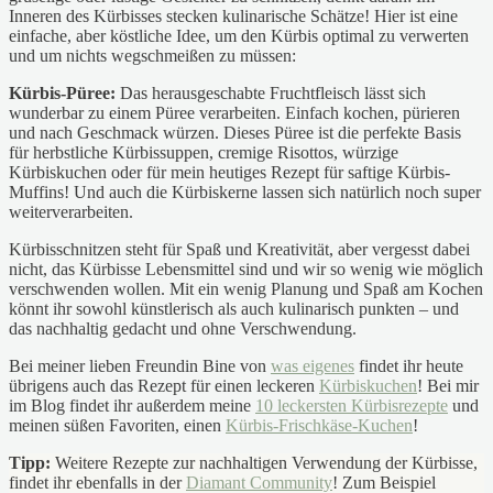
Inneren des Kürbisses stecken kulinarische Schätze! Hier ist eine
einfache, aber köstliche Idee, um den Kürbis optimal zu verwerten
und um nichts wegschmeißen zu müssen:
Kürbis-Püree:
Das herausgeschabte Fruchtfleisch lässt sich
wunderbar zu einem Püree verarbeiten. Einfach kochen, pürieren
und nach Geschmack würzen. Dieses Püree ist die perfekte Basis
für herbstliche Kürbissuppen, cremige Risottos, würzige
Kürbiskuchen oder für mein heutiges Rezept für saftige Kürbis-
Muffins! Und auch die Kürbiskerne lassen sich natürlich noch super
weiterverarbeiten.
Kürbisschnitzen steht für Spaß und Kreativität, aber vergesst dabei
nicht, das Kürbisse Lebensmittel sind und wir so wenig wie möglich
verschwenden wollen. Mit ein wenig Planung und Spaß am Kochen
könnt ihr sowohl künstlerisch als auch kulinarisch punkten – und
das nachhaltig gedacht und ohne Verschwendung.
Bei meiner lieben Freundin Bine von
was eigenes
findet ihr heute
übrigens auch das Rezept für einen leckeren
Kürbiskuchen
! Bei mir
im Blog findet ihr außerdem meine
10 leckersten Kürbisrezepte
und
meinen süßen Favoriten, einen
Kürbis-Frischkäse-Kuchen
!
Tipp:
Weitere Rezepte zur nachhaltigen Verwendung der Kürbisse,
findet ihr ebenfalls in der
Diamant Community
! Zum Beispiel