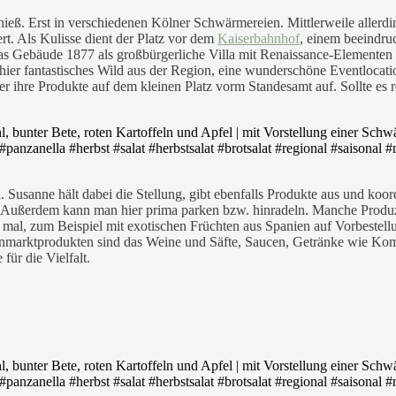
eß. Erst in verschiedenen Kölner Schwärmereien. Mittlerweile allerd
ert. Als Kulisse dient der Platz vor dem
Kaiserbahnhof
, einem beeindru
das Gebäude 1877 als großbürgerliche Villa mit Renaissance-Elementen e
 es hier fantastisches Wild aus der Region, eine wunderschöne Eventl
r ihre Produkte auf dem kleinen Platz vorm Standesamt auf. Sollte es 
anne hält dabei die Stellung, gibt ebenfalls Produkte aus und koordin
h! Außerdem kann man hier prima parken bzw. hinradeln. Manche Produ
mal, zum Beispiel mit exotischen Früchten aus Spanien auf Vorbestellu
nmarktprodukten sind das Weine und Säfte, Saucen, Getränke wie Kom
für die Vielfalt.