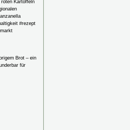
prigem Brot – ein
underbar für