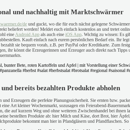
ional und nachhaltig mit Marktschwärmer
chwaermer.de/de
und guckt, wo die für euch nächst gelegene Schwärmerei 
rekt beliefert werden! Meldet euch einfach kostenlos an und tretet on
ohl eine
Android App
als auch eine
iOS App
. Wichtig zu wissen: Es gi
 abbestellen. Kauft einfach nach eurem persönlichen Bedarf ein. Ihr l
ezahlt sie bequem vorab, z.B. per PayPal oder Kreditkarte. Zum festg
en, ihr könnt die Erzeugerinnen und Erzeuger auch direkt nach Tipps 
auernmarkts.
 und bereits bezahlten Produkte abholen
und Erzeugern die perfekte Planungssicherheit. Sie ernten bzw. packe
t eine Art kleiner Wochenmarkt, sozusagen ein Feierabend-Bauernmarkt.
ten, die auf kurzem Weg und ohne weiteren Zwischenhandel bei ihnen
eine bestellten Produkte ab: hier Milch und Käse, dort Brot, hier Äp
 Milchprodukte bekommt man hier in Pfandgläsern und Pfandflaschen. So