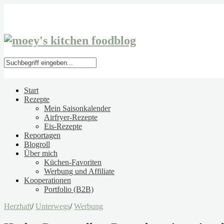
Start
Rezepte
Mein Saisonkalender
Airfryer-Rezepte
Eis-Rezepte
Reportagen
Blogroll
Über mich
Küchen-Favoriten
Werbung und Affiliate
Kooperationen
Portfolio (B2B)
Herzhaft
/
Unterwegs
/
Werbung