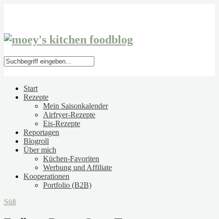
Start
Rezepte
Mein Saisonkalender
Airfryer-Rezepte
Eis-Rezepte
Reportagen
Blogroll
Über mich
Küchen-Favoriten
Werbung und Affiliate
Kooperationen
Portfolio (B2B)
Süß