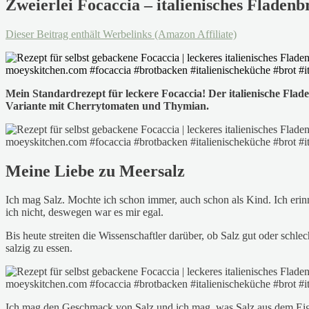
Zweierlei Focaccia – italienisches Fladenb
Dieser Beitrag enthält Werbelinks (Amazon Affiliate)
Mein Standardrezept für leckere Focaccia! Der italienische Flad
Variante mit Cherrytomaten und Thymian.
Meine Liebe zu Meersalz
Ich mag Salz. Mochte ich schon immer, auch schon als Kind. Ich erin
ich nicht, deswegen war es mir egal.
Bis heute streiten die Wissenschaftler darüber, ob Salz gut oder schlec
salzig zu essen.
Ich mag den Geschmack von Salz und ich mag, was Salz aus dem Eigen