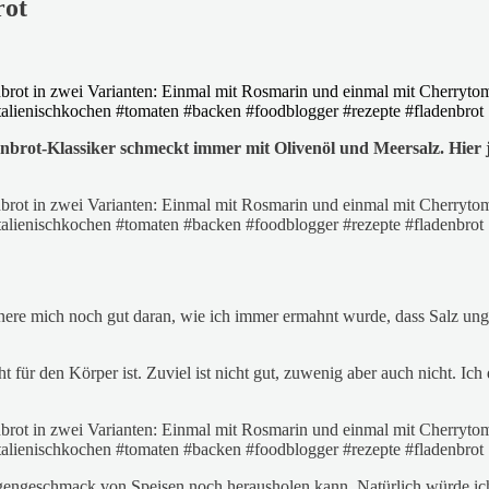
rot
enbrot-Klassiker schmeckt immer mit Olivenöl und Meersalz. Hier j
nere mich noch gut daran, wie ich immer ermahnt wurde, dass Salz ung
ht für den Körper ist. Zuviel ist nicht gut, zuwenig aber auch nicht. Ic
geschmack von Speisen noch herausholen kann. Natürlich würde ich Sa