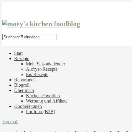
Start
Rezepte
Mein Saisonkalender
Airfryer-Rezepte
Eis-Rezepte
Reportagen
Blogroll
Über mich
Küchen-Favoriten
Werbung und Affiliate
Kooperationen
Portfolio (B2B)
Herzhaft