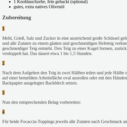
1 Knoblauchzehe, fein gehackt (optional)
gutes, extra natives Olivenöl
Zubereitung
1
Mehl, Grieß, Salz und Zucker in eine ausreichend große Schüssel geb
und alle Zutaten zu einem glatten und geschmeidigen Hefeteig verkne
geschmeidiger Teig entsteht. Den Teig zu einer Kugel formen, zurüc
verdoppelt hat. Das dauert etwa 1 bis 1,5 Stunden.
2
Nach dem Aufgehen den Teig in zwei Hälften teilen und jede Hälfte n
auf einer bemehlten Arbeitsfläche oval ausrollen oder mit den Händen 
Backpapier ausgelegtes Backblech setzen.
3
Nun den entsprechenden Belag vorbereiten:
4
Für beide Focaccia-Toppings jeweils alle Zutaten nach Geschmack anr