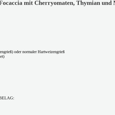
 Focaccia mit Cherryomaten, Thymian und 
zengrieß) oder normaler Hartweizengrieß
et)
BELAG: