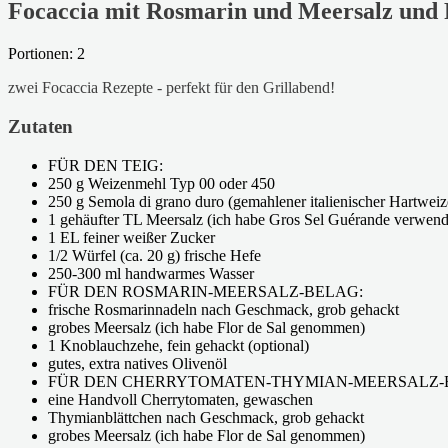
Focaccia mit Rosmarin und Meersalz und
Portionen: 2
zwei Focaccia Rezepte - perfekt für den Grillabend!
Zutaten
FÜR DEN TEIG:
250 g Weizenmehl Typ 00 oder 450
250 g Semola di grano duro (gemahlener italienischer Hartwei
1 gehäufter TL Meersalz (ich habe Gros Sel Guérande verwend
1 EL feiner weißer Zucker
1/2 Würfel (ca. 20 g) frische Hefe
250-300 ml handwarmes Wasser
FÜR DEN ROSMARIN-MEERSALZ-BELAG:
frische Rosmarinnadeln nach Geschmack, grob gehackt
grobes Meersalz (ich habe Flor de Sal genommen)
1 Knoblauchzehe, fein gehackt (optional)
gutes, extra natives Olivenöl
FÜR DEN CHERRYTOMATEN-THYMIAN-MEERSALZ-
eine Handvoll Cherrytomaten, gewaschen
Thymianblättchen nach Geschmack, grob gehackt
grobes Meersalz (ich habe Flor de Sal genommen)