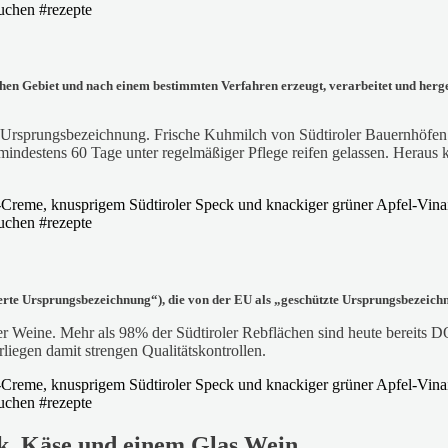
hen Gebiet und nach einem bestimmten Verfahren erzeugt, verarbeitet und herge
ützte Ursprungsbezeichnung. Frische Kuhmilch von Südtiroler Bauernhö
indestens 60 Tage unter regelmäßiger Pflege reifen gelassen. Heraus ko
ierte Ursprungsbezeichnung“), die von der EU als „geschützte Ursprungsbezeichn
r Weine. Mehr als 98% der Südtiroler Rebflächen sind heute bereits DOC
liegen damit strengen Qualitätskontrollen.
k, Käse und einem Glas Wein