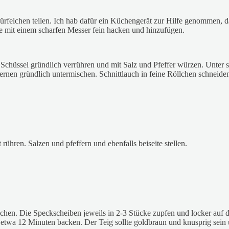
rfelchen teilen. Ich hab dafür ein Küchengerät zur Hilfe genommen, d
e mit einem scharfen Messer fein hacken und hinzufügen.
Schüssel gründlich verrühren und mit Salz und Pfeffer würzen. Unter s
en gründlich untermischen. Schnittlauch in feine Röllchen schneiden un
rühren. Salzen und pfeffern und ebenfalls beiseite stellen.
en. Die Speckscheiben jeweils in 2-3 Stücke zupfen und locker auf de
twa 12 Minuten backen. Der Teig sollte goldbraun und knusprig sein u