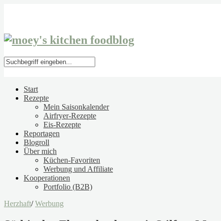
Start
Rezepte
Mein Saisonkalender
Airfryer-Rezepte
Eis-Rezepte
Reportagen
Blogroll
Über mich
Küchen-Favoriten
Werbung und Affiliate
Kooperationen
Portfolio (B2B)
Herzhaft
/
Werbung