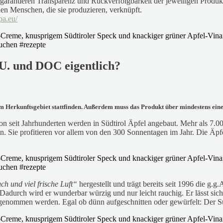
 garantieren Transparenz und Rückverfolgbarkeit der jeweiligen Produ
den Menschen, die sie produzieren, verknüpft.
pa.eu/
g.U. und DOC eigentlich?
im Herkunftsgebiet stattfinden. Außerdem muss das Produkt über mindestens ein
hon seit Jahrhunderten werden in Südtirol Äpfel angebaut. Mehr als 7.
n. Sie profitieren vor allem von den 300 Sonnentagen im Jahr. Die Äp
h und viel frische Luft“
hergestellt und trägt bereits seit 1996 die g.
 Dadurch wird er wunderbar würzig und nur leicht rauchig. Er lässt s
nommen werden. Egal ob dünn aufgeschnitten oder gewürfelt: Der Südti