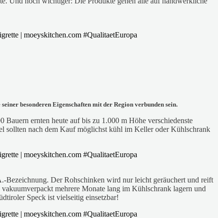
kte. Und noch wichtiger: Die Produkte gehen alle auf handwerkliche
e seiner besonderen Eigenschaften mit der Region verbunden sein.
000 Bauern ernten heute auf bis zu 1.000 m Höhe verschiedenste
fel sollten nach dem Kauf möglichst kühl im Keller oder Kühlschrank
g.A.-Bezeichnung. Der Rohschinken wird nur leicht geräuchert und reift
ich vakuumverpackt mehrere Monate lang im Kühlschrank lagern und
roler Speck ist vielseitig einsetzbar!