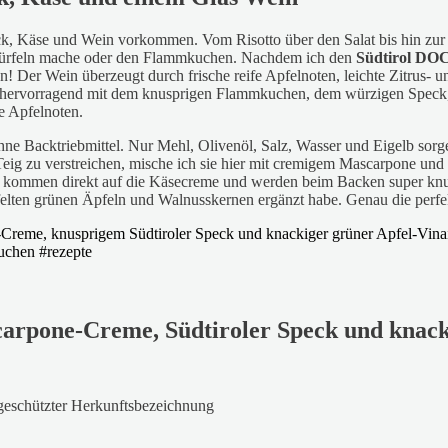
ck, Käse und Wein vorkommen. Vom Risotto über den Salat bis hin zur S
lwürfeln mache oder den Flammkuchen. Nachdem ich den
Südtirol
DOC 
! Der Wein überzeugt durch frische reife Apfelnoten, leichte Zitrus- 
t er hervorragend mit dem knusprigen Flammkuchen, dem würzigen Spe
e Apfelnoten.
 Backtriebmittel. Nur Mehl, Olivenöl, Salz, Wasser und Eigelb sorge
 Teig zu verstreichen, mische ich sie hier mit cremigem Mascarpone un
eck kommen direkt auf die Käsecreme und werden beim Backen super kn
rfelten grünen Äpfeln und Walnusskernen ergänzt habe. Genau die perf
arpone-Creme, Südtiroler Speck und knacki
 geschützter Herkunftsbezeichnung