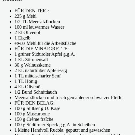
FÜR DEN TEIG:
225 g Mehl
1/2 TL Meersalzflocken
100 ml lauwarmes Wasser
2 El Olivenöl
1 Eigelb
etwas Mehl für die Arbeitsfläche
FÜR DIE VINAIGRETTE:
1 grüner Südtiroler Apfel g.g.A.
1 EL Zitronensaft
30 g Walnusskerne
2 EL naturtrüber Apfelessig
1 TL mittelscharfer Senf
1 TL Honig
4 EL Olivenöl
1/2 Bund Schnittlauch
Meersalzflocken und frisch gemahlener schwarzer Pfeffer
FÜR DEN BELAG:
100 g Stilfser g.U. Käse
100 g Mascarpone
150 g Crème fraîche
100 g Südtiroler Speck g.g.A. in Scheiben
1 kleine Handvoll Rucola, geputzt und gewaschen