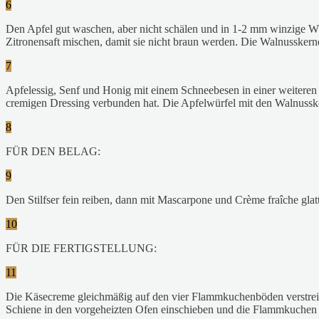
6
Den Apfel gut waschen, aber nicht schälen und in 1-2 mm winzige Wü
Zitronensaft mischen, damit sie nicht braun werden. Die Walnusskern
7
Apfelessig, Senf und Honig mit einem Schneebesen in einer weiteren 
cremigen Dressing verbunden hat. Die Apfelwürfel mit den Walnusskern
8
FÜR DEN BELAG:
9
Den Stilfser fein reiben, dann mit Mascarpone und Crème fraîche glatt 
10
FÜR DIE FERTIGSTELLUNG:
11
Die Käsecreme gleichmäßig auf den vier Flammkuchenböden verstreich
Schiene in den vorgeheizten Ofen einschieben und die Flammkuchen e