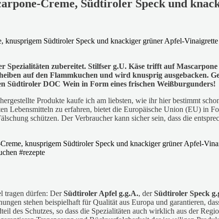
arpone-Creme, Südtiroler Speck und knacki
pezialitäten zubereitet. Stilfser g.U. Käse trifft auf Mascarpo
eiben auf den Flammkuchen und wird knusprig ausgebacken. Getop
einen Südtiroler DOC Wein in Form eines frischen Weißburgunders!
ll hergestellte Produkte kaufe ich am liebsten, wie ihr hier bestimmt 
rten Lebensmitteln zu erfahren, bietet die Europäische Union (EU) in F
schung schützen. Der Verbraucher kann sicher sein, dass die entsprech
el tragen dürfen: Der
Südtiroler Apfel g.g.A.
, der
Südtiroler Speck g.
ungen stehen beispielhaft für Qualität aus Europa und garantieren, dass
dteil des Schutzes, so dass die Spezialitäten auch wirklich aus der R