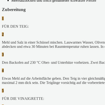
Meersalzflocken und frisch gemahlener schwarzer Pfeffer
Zubereitung
1
FÜR DEN TEIG:
2
Mehl und Salz in einer Schüssel mischen. Lauwarmes Wasser, Olivenöl 
abdecken und etwa 30 Minuten bei Raumtemperatur ruhen lassen. In d
3
Den Backofen auf 230 °C Ober- und Unterhitze vorheizen. Zwei Back
4
Etwas Mehl auf die Arbeitsfläche geben. Den Teig in vier gleichmäßig
maximal 2 mm dick sein. Die Teiglinge vorsichtig auf die vorbereitet
5
FÜR DIE VINAIGRETTE: