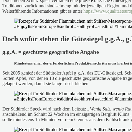
Doch neben Schutz spielt Vertrauen eine große Rolle: Die Gütesiegel
Traditionen zurück und sind sehr eng mit der jeweiligen Region und 
Weiterführende Informationen gibt es unter
https://www.qualitaeteuro
Doch wofür stehen die Gütesiegel g.g.A., 
g.g.A. = geschützte geografische Angabe
Mindestens einer der erforderlichen Produktionsschritte muss hierbei 
Seit 2005 genießt der Südtiroler Apfel g.g.A. das EU-Gütesiegel. Sc
Sorten Äpfel, von denen 13 die geschützte geografische Angabe trage
gelagert werden, damit sie lange frisch bleiben.
Der Südtiroler Speck wird nach dem Leitsatz
„Wenig Salz, wenig Rauc
anschließend im Schnitt 22 Wochen im einzigartigen Bergluft-Klima.
sollte mindestens 15 Minuten vor dem Genuss aus dem Kühlschrank ge