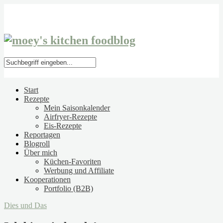
Start
Rezepte
Mein Saisonkalender
Airfryer-Rezepte
Eis-Rezepte
Reportagen
Blogroll
Über mich
Küchen-Favoriten
Werbung und Affiliate
Kooperationen
Portfolio (B2B)
Dies und Das