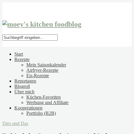
Start
Rezepte
Mein Saisonkalender
Airfryer-Rezepte
Eis-Rezepte
Reportagen
Blogroll
Über mich
Küchen-Favoriten
Werbung und Affiliate
Kooperationen
Portfolio (B2B)
Dies und Das