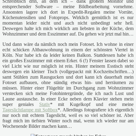
Schreibtisch drin, an dem ich – dank großem Monitor und
entsprechender Software – meine Bildbearbeitung vornehme.
Ansonsten lagere ich dort in Expedit-Regalen meine Vorräte,
Küchenutensilien und Fotoprops. Wirklich gemütlich ist es nur
momentan leider nicht und auch nicht unbedingt sehr hell.
Deswegen halte ich mich wirklich am liebsten in der Küche, dem
Wohnzimmer und dem Esszimmer auf. Da gehen wir jetzt mal hin…
Und dann wäre da nämlich noch mein Fotoset. Ich wohne in einer
echt schicken Altbauwohnung in einem der schönsten Viertel in
Köln. Nur habe ich da leider keinen Balkon. Stattdessen habe ich
ein großes Esszimmer mit einem Erker. 6 (!) Fenster lassen dabei so
viel Licht wie nur möglich ist rein. Hinter meinem Esstisch steht
deswegen ein kleiner Tisch (vollgepackt mit Kochzeitschriften…)
samt Stühlen zum Rausgucken und dort kann ich dauerhaft mein
Fotoset aufbauen, ohne ständig etwas hin- und herräumen zu
müssen. Hinter einer Flügeltür im Durchgang zum Wohnzimmer
verstecken sich meine Fotohintergründe, die ich nach Lust und
Laune austausche. In einer Ecke neben dem Klavier stehen mein
super geniales
Stativ
* mit Kugelkopf und eine meine
Tageslichtlampe mit Softbox
*. Allerdings fotografiere ich eigentlich
nur noch mit echtem Tageslicht, weil es so viel schöner ist. Aber
fragt mich im tiefsten Winter noch mal, wenn ich wieder nur am
Wochenende Bilder machen kann…