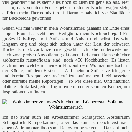
viel geändert und es sieht alles noch so ziemlich genauso aus. Neu
ist nur, dass vor dem Fenster jetzt ein kleiner Küchenwagen steht,
auf dem mein Thermomix thront. Darunter habe ich viel Staufläche
für Backbleche gewonnen.
Gehen wir mal weiter in mein Wohnzimmer, gaaaanz am Ende eines
langen Flurs. Da steht mein Heiligtum: mein Kochbuchregal! Ein
großes Billy-Regal mit Aufsatz und Anbau und selbst das wird
langsam eng und biegt sich schon unter der Last der schweren
Bücher. Ich hab vor kurzem mal gezählt – ich habe mittlerweile und
nach zwei großen Aussotierungsaktionen, bei denen Ramschbücher
größtenteils rausgeflogen sind, noch 450 Kochbücher. Es liegen
auch immer welche in meinem Flur, auf dem Wohnzimmertisch, in
der Küche, auf dem Esstisch… Auf meinem Sofa sitze ich gerne
und bereite Rezepte vor, recherchiere auf meinen Lieblingsseiten
oder schreibe meine Reportagen – so wie diese hier. Und natürlich
blättere ich da fast jeden Tag in einem meiner schönen Bücher, um
Inspirationen zu finden.
Ich hab zwar auch ein Arbeitszimmer Schrägstrich Abstellraum
Schrägstrich Rumpelkammer, aber das kann ich euch erst nach
einem Aufräummarathon samt Renovierung zeigen… Da steht mein