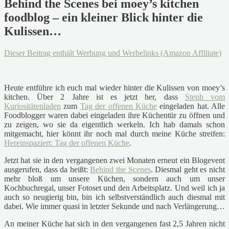
Behind the Scenes bei moey’s kitchen
foodblog – ein kleiner Blick hinter die
Kulissen…
Dieser Beitrag enthält Werbung und Werbelinks (Amazon Affiliate)
Heute entführe ich euch mal wieder hinter die Kulissen von moey’s
kitchen. Über 2 Jahre ist es jetzt her, dass
Steph vom
Kuriositätenladen
zum
Tag der offenen Küche
eingeladen hat. Alle
Foodblogger waren dabei eingeladen ihre Küchentür zu öffnen und
zu zeigen, wo sie da eigentlich werkeln. Ich hab damals schon
mitgemacht, hier könnt ihr noch mal durch meine Küche streifen:
Hereinspaziert: Tag der offenen Küche
.
Jetzt hat sie in den vergangenen zwei Monaten erneut ein Blogevent
ausgerufen, dass da heißt:
Behind the Scenes
. Diesmal geht es nicht
mehr bloß um unsere Küchen, sondern auch um unser
Kochbuchregal, unser Fotoset und den Arbeitsplatz. Und weil ich ja
auch so neugierig bin, bin ich selbstverständlich auch diesmal mit
dabei. Wie immer quasi in letzter Sekunde und nach Verlängerung…
An meiner Küche hat sich in den vergangenen fast 2,5 Jahren nicht