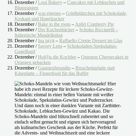
Dezember /
Loui Bakery
–
Cupcakes mit Lebkuchen und
Blutorangen
Dezember /
was eigenes
–
Grießplätzchen mit Schokolade,
Krokant und Hagelzucker
Dezember /
Bake to the roots
–
Apfel Cranberry Pie
Dezember /
Der Kuchenbäcker
–
Schoko Ricciarelli –
Italienische Mandelkekse
Dezember /
Ina is(s)t
–
Raffaello Creme Dessert im Glas
Dezember /
Savory Lens
–
Schokoladen-Spekulatius-
Gugelhupf
Dezember /
Hol(l)a die Kochfee
–
Orangen Cheesecakes in
Orangen gebacken
Dezember /
Gaumenfreundin
–
Bruschettaplatte statt
Käseplatte – Fingerfood für das Buffet