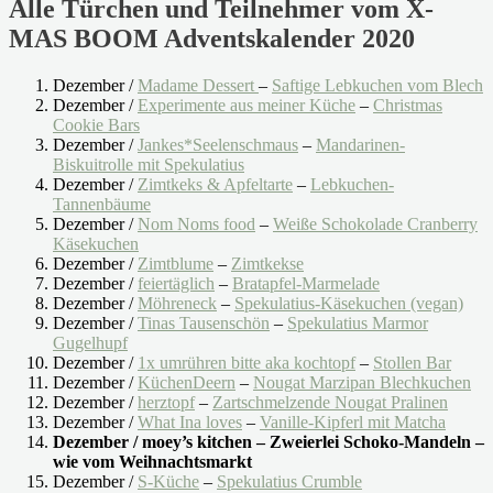
Alle Türchen und Teilnehmer vom X-
MAS BOOM Adventskalender 2020
Dezember /
Madame Dessert
–
Saftige Lebkuchen vom Blech
Dezember /
Experimente aus meiner Küche
–
Christmas
Cookie Bars
Dezember /
Jankes*Seelenschmaus
–
Mandarinen-
Biskuitrolle mit Spekulatius
Dezember /
Zimtkeks & Apfeltarte
–
Lebkuchen-
Tannenbäume
Dezember /
Nom Noms food
–
Weiße Schokolade Cranberry
Käsekuchen
Dezember /
Zimtblume
–
Zimtkekse
Dezember /
feiertäglich
–
Bratapfel-Marmelade
Dezember /
Möhreneck
–
Spekulatius-Käsekuchen (vegan)
Dezember /
Tinas Tausenschön
–
Spekulatius Marmor
Gugelhupf
Dezember /
1x umrühren bitte aka kochtopf
–
Stollen Bar
Dezember /
KüchenDeern
–
Nougat Marzipan Blechkuchen
Dezember /
herztopf
–
Zartschmelzende Nougat Pralinen
Dezember /
What Ina loves
–
Vanille-Kipferl mit Matcha
Dezember / moey’s kitchen – Zweierlei Schoko-Mandeln –
wie vom Weihnachtsmarkt
Dezember /
S-Küche
–
Spekulatius Crumble