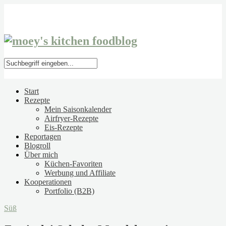
Start
Rezepte
Mein Saisonkalender
Airfryer-Rezepte
Eis-Rezepte
Reportagen
Blogroll
Über mich
Küchen-Favoriten
Werbung und Affiliate
Kooperationen
Portfolio (B2B)
Süß